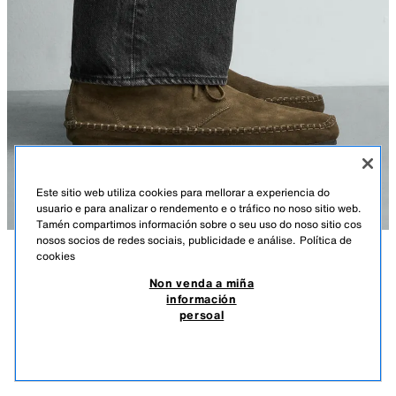
Este sitio web utiliza cookies para mellorar a experiencia do
usuario e para analizar o rendemento e o tráfico no noso sitio web.
Tamén compartimos información sobre o seu uso do noso sitio cos
nosos socios de redes sociais, publicidade e análise.
Política de
cookies
DESCRICIÓN
COMPOSICIÓN
MEDIDAS
ZAPATO PEL SOLA VIBRAM® AARON LEVINE X ZARA
Non venda a miña
información
Altura modelo: 188 cm
89.95 EUR
26.98 EUR
-80%*
17.99 EUR
persoal
*DESCONTO APLICADO SOBRE PREZO DE TEMPADA
Zapato con cordóns tipo derby. Parte superior fabricada en pel con
17.9
acabado serraxe. Forro e soleta interior fabricados en pel. Forma
VER SIMILARES
redonda. Sola de goma VIBRAM®.
SEN STOCK
BRONCE
2095/720/249