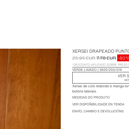
XERSEI DRAPEADO PUNT
25.95 EUR
7.78 EUR
-80
*DESCONTO APLICADO SOBRE PREZO 
VERDE LAVADO
3920/255/519
VER S
SE
Xersei de colo redondo e manga lo
botóns laterais.
MEDIDAS DO PRODUTO
VER DISPOÑIBILIDADE EN TENDA
ENVÍO, CAMBIO E DEVOLUCIÓNS