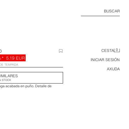
BUSCAR
0
O
CESTA
%*
5.19 EUR
INICIAR SESIÓN
DE TEMPADA
AXUDA
IMILARES
N STOCK
nga acabada en puño. Detalle de