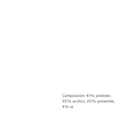
Composición
:
41% poliéster,
35% acrílico, 20% poliamida,
4% la