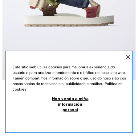
Este sitio web utiliza cookies para mellorar a experiencia do
usuario e para analizar o rendemento e o tráfico no noso sitio web.
Tamén compartimos información sobre o seu uso do noso sitio cos
nosos socios de redes sociais, publicidade e análise.
Política de
cookies
DESCRICIÓN
COMPOSICIÓN
MEDIDAS
SANDALIA TÉCNICA
Non venda a miña
información
Sandalia técnica con peche mediante tiras adherentes situadas na
17.95 EUR
5.49 EUR
-81%*
3.29 EUR
persoal
empeña e na parte traseira. Sola de goma.
*DESCONTO APLICADO SOBRE PREZO DE TEMPADA
3.29
TALLE 41: zapatos dispoñibles no talle 41.
VER SIMILARES
MULTICOLOR
4656/730/202
SEN STOCK