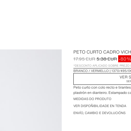
PETO CURTO CADRO VICH
17.95 EUR
5.38 EUR
-80%
*DESCONTO APLICADO SOBRE PREZO 
BRANCO / VERMELLO
1370/495/0
VER S
SE
Peto curto con colo recto e tirante
plastrón en dianteiro. Estampado ca
MEDIDAS DO PRODUTO
VER DISPOÑIBILIDADE EN TENDA
ENVÍO, CAMBIO E DEVOLUCIÓNS