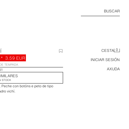
BUSCAR
0
Í
CESTA
*
3.59 EUR
INICIAR SESIÓN
DE TEMPADA
AXUDA
61
IMILARES
N STOCK
s. Peche con botóns e peto de tipo
dro vichí.