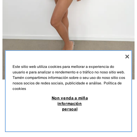
Este sitio web utiliza cookies para mellorar a experiencia do
usuario e para analizar o rendemento e o tráfico no noso sitio web.
Tamén compartimos información sobre o seu uso do noso sitio cos
nosos socios de redes sociais, publicidade e análise.
Política de
cookies
DESCRICIÓN
COMPOSICIÓN
MEDIDAS
PANTALÓN CURTO GLOBO LUNARES
Non venda a miña
información
Pantalón curto de tiro medio con cintura elástica. Forro interior
25.95 EUR
7.78 EUR
-80%*
5.19 EUR
persoal
combinado ao ton. Baixo acabado tipo globo.
*DESCONTO APLICADO SOBRE PREZO DE TEMPADA
NEGRO/AMARELO
2180/420/074
5.19
VER SIMILARES
SEN STOCK