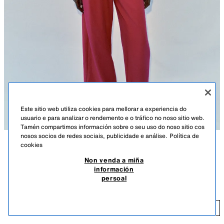
Este sitio web utiliza cookies para mellorar a experiencia do
usuario e para analizar o rendemento e o tráfico no noso sitio web.
Tamén compartimos información sobre o seu uso do noso sitio cos
nosos socios de redes sociais, publicidade e análise.
Política de
cookies
DESCRICIÓN
COMPOSICIÓN
MEDIDAS
POUCAS UNIDADES
Non venda a miña
PANTALÓN CARROT PREGOS
información
Pantalón de tiro baixo con pregos frontais. Petos dianteiros e falso peto
29.95 EUR
8.98 EUR
-80%*
5.99 EUR
persoal
de vivo nas costas. Perna ampla que se axusta cara ao nocello. Peche
*DESCONTO APLICADO SOBRE PREZO DE TEMPADA
frontal con cremalleira e botón.
FUCSIA
1608/050/630
5.
ENGADIR