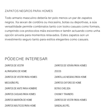
ZAPATOS NEGROS PARA HOMES
Todo armario masculino debería ter polo menos un par de zapatos
negros. Xa sexan de cordóns ou mocasíns, botas ou deportivas, a súa
versatilidade permite combinalos tanto con looks casuais como formais,
cumprindo cos protocolos máis esixentes e tamén actuando como unha
opción sinxela para momentos relaxados. Estes zapatos son un
investimento seguro tanto para estilos elegantes como casuais.
PÓDECHE INTERESAR
ZAPATOS DE VESTIR
ZAPATOS DE VERÁN PARA HOMES
ALPARGATAS DE HOME
ZOCOS
ZAPATOS DE VESTIR PARA HOMES
ZAPATILLAS NEGRAS PARA HOME
MOCASÍNS PEL
ZAPATOS OXFORD DE HOME
ZAPATOS DE ANTE PARA HOMBRE
BOTAS CHELSEA
ZAPATOS CASUAIS PARA HOMES
CHUNKY TRAINERS
ZAPATOS MARRÓN DE HOME
ZAPATOS DE VESTIR PARA HOMES
ZAPATOS NÁUTICOS PARA HOME
SANDALIAS PEL