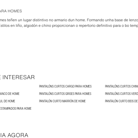
ARA HOMES
mes teñen un lugar distintivo no armario dun home. Formando unha base de lenz
Estilos en liño, algodón e chino proporcionan o repertorio definitivo para o bo tem
 INTERESAR
PANTALÓNS CURTOS CARGO PARA HOMES
PANTALÓNS CURTOS CHIN
RANCO DE HOME
PANTALÓNS CURTOS GRISES PARA HOMES
PANTALÓNS CURTOS VERD
UL DE HOME
PANTALÓN CURTO MARRÓN DE HOME
PANTALÓN CURTO BEIS D
ESTAMPADOS PARA HOME
IA AGORA