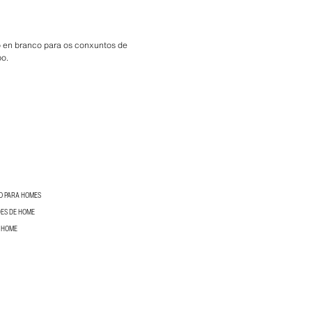
o en branco para os conxuntos de
po.
O PARA HOMES
ES DE HOME
E HOME