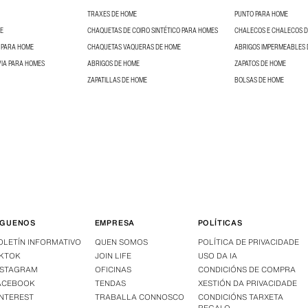
TRAXES DE HOME
PUNTO PARA HOME
E
CHAQUETAS DE COIRO SINTÉTICO PARA HOMES
CHALECOS E CHALECOS 
 PARA HOME
CHAQUETAS VAQUERAS DE HOME
ABRIGOS IMPERMEABLES 
IA PARA HOMES
ABRIGOS DE HOME
ZAPATOS DE HOME
ZAPATILLAS DE HOME
BOLSAS DE HOME
ÍGUENOS
EMPRESA
POLÍTICAS
OLETÍN INFORMATIVO
QUEN SOMOS
POLÍTICA DE PRIVACIDADE
IKTOK
JOIN LIFE
USO DA IA
NSTAGRAM
OFICINAS
CONDICIÓNS DE COMPRA
ACEBOOK
TENDAS
XESTIÓN DA PRIVACIDADE
INTEREST
TRABALLA CONNOSCO
CONDICIÓNS TARXETA