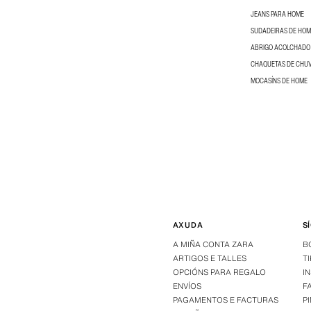
JEANS PARA HOME
SUDADEIRAS DE HOM
ABRIGO ACOLCHADO
CHAQUETAS DE CHUV
MOCASÍNS DE HOME
AXUDA
S
A MIÑA CONTA ZARA
B
ARTIGOS E TALLES
T
OPCIÓNS PARA REGALO
I
ENVÍOS
F
PAGAMENTOS E FACTURAS
P