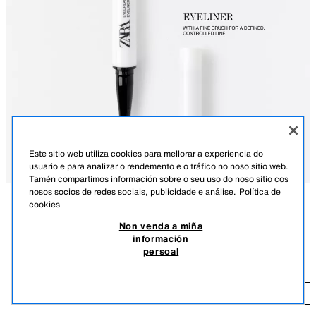
Este sitio web utiliza cookies para mellorar a experiencia do
usuario e para analizar o rendemento e o tráfico no noso sitio web.
Tamén compartimos información sobre o seu uso do noso sitio cos
nosos socios de redes sociais, publicidade e análise.
Política de
cookies
DESCRICIÓN
COMPOSICIÓN
Non venda a miña
información
Un eyeliner líquido negro con pincel fino que permite un trazo definido e
EYEDREAM EYELINER BLACK + CORRECTOR PEN
persoal
controlado. Incorpora un corrector integrado no extremo oposto,
10.95 EUR
deseñado para perfeccionar e retocar o delineado con facilidade.
4890/219/800
10
ENGADIR