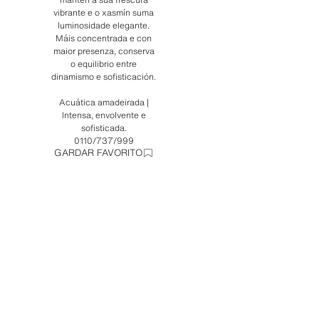
vibrante e o xasmín suma
luminosidade elegante.
Máis concentrada e con
maior presenza, conserva
o equilibrio entre
dinamismo e sofisticación.
Acuática amadeirada |
Intensa, envolvente e
sofisticada.
0110/737/999
GARDAR FAVORITO