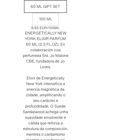
60 ML GIFT SET
100 ML
8.65 EUR
/100ML
ENERGETICALLY NEW
YORK ELIXIR PARFUM
60 ML (2.3 FL.OZ). En
colaboración coa
perfumista Sra. Jo Malone
CBE, fundadora de Jo
Loves.
Elixir de Energetically
New York intensifica a
enerxía magnética da
cidade, amplificando o
seu carácter e
profundidade. O Suede
Sandalwood achega unha
suavidade envolvente e
cálida que reforza a
estrutura da composición,
mentres o cardamomo
mantén a súa frescura