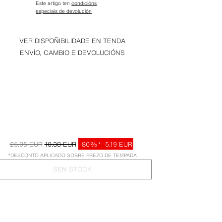
Este artigo ten
condicións
especiais de devolución
VER DISPOÑIBILIDADE EN TENDA
ENVÍO, CAMBIO E DEVOLUCIÓNS
25.95 EUR
10.38 EUR
-80%*
5.19 EUR
*DESCONTO APLICADO SOBRE PREZO DE TEMPADA
SEN STOCK