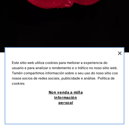
Este sitio web utiliza cookies para mellorar a experiencia do
DECADENT VELOUR
usuario e para analizar o rendemento e o tráfico no noso sitio web.
Tamén compartimos información sobre o seu uso do noso sitio cos
nosos socios de redes sociais, publicidade e análise.
Política de
DARK CHERRY | AUGA DE PERFUME
cookies
Non venda a miña
información
persoal
19.95 EUR
7.98 EUR
-80%*
3.99 EUR
*DESCONTO APLICADO SOBRE PREZO DE TEMPADA
SEN STOCK