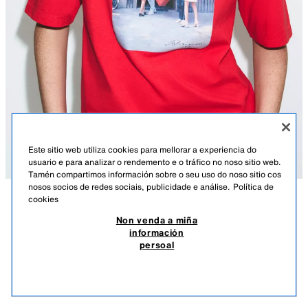
Este sitio web utiliza cookies para mellorar a experiencia do
usuario e para analizar o rendemento e o tráfico no noso sitio web.
Tamén compartimos información sobre o seu uso do noso sitio cos
nosos socios de redes sociais, publicidade e análise.
Política de
cookies
DESCRICIÓN
COMPOSICIÓN
MEDIDAS
CAMISETA BOGDANKA POZNANOVIĆ ©2026
Non venda a miña
información
Altura modelo: 178 cm
19.95 EUR
5.98 EUR
-80%*
3.99 EUR
persoal
*DESCONTO APLICADO SOBRE PREZO DE TEMPADA
REGULAR FIT - COLO REDONDO - LONGO NORMAL - MANGA
3.99
CURTA
VER SIMILARES
SEN STOCK
VERMELLO
4644/100/600
Camiseta con tecido principal confeccionado en fiadura de algodón.