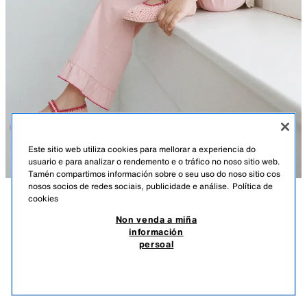
Este sitio web utiliza cookies para mellorar a experiencia do
usuario e para analizar o rendemento e o tráfico no noso sitio web.
Tamén compartimos información sobre o seu uso do noso sitio cos
nosos socios de redes sociais, publicidade e análise.
Política de
cookies
DESCRICIÓN
COMPOSICIÓN
MEDIDAS
BAILARINA EFECTO CROCHET
Non venda a miña
información
Bailarina con deseño en efecto crochet e tira no empeine con peche
35.95 EUR
14.38 EUR
-70%*
10.78 EUR
persoal
mediante fibela. Conta con sola de goma.
*DESCONTO APLICADO SOBRE PREZO DE TEMPADA
10.7
STARFIT®
VER SIMILARES
ROSA
6559/730/050
SEN STOCK