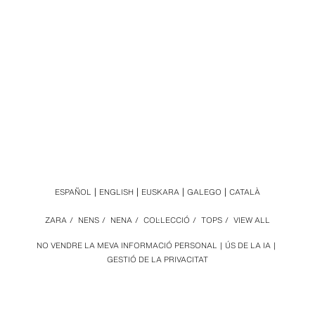
ESPAÑOL
ENGLISH
EUSKARA
GALEGO
CATALÀ
ZARA
/
NENS
/
NENA
/
COL·LECCIÓ
/
TOPS
/
VIEW ALL
NO VENDRE LA MEVA INFORMACIÓ PERSONAL
ÚS DE LA IA
GESTIÓ DE LA PRIVACITAT