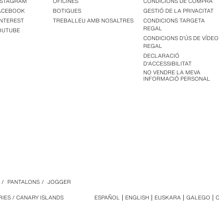
NSTAGRAM
OFICINES
CONDICIONS DE COMPRA
ACEBOOK
BOTIGUES
GESTIÓ DE LA PRIVACITAT
INTEREST
TREBALLEU AMB NOSALTRES
CONDICIONS TARGETA
REGAL
OUTUBE
CONDICIONS D’ÚS DE VÍDEO
REGAL
DECLARACIÓ
D'ACCESSIBILITAT
NO VENDRE LA MEVA
INFORMACIÓ PERSONAL
/
PANTALONS
/
JOGGER
RIES / CANARY ISLANDS
ESPAÑOL
ENGLISH
EUSKARA
GALEGO