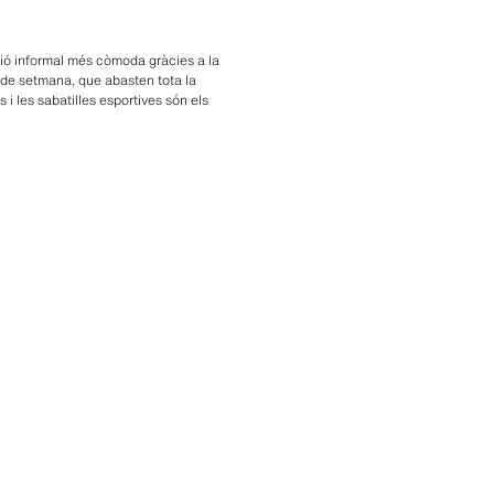
pció informal més còmoda gràcies a la
ap de setmana, que abasten tota la
 i les sabatilles esportives són els