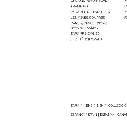
OPCIONS PER A REGAL
I
TRAMESES
F
PAGAMENTS I FACTURES
P
LES MEVES COMPRES
Y
CANVIS, DEVOLUCIONS I
REEMBORSAMENT
ZARA PRE-OWNED
EXPERIÈNCIES ZARA
ZARA
/
NENS
/
NEN
/
COL·LECCIÓ
ESPANYA / SPAIN
ESPANYA - CANÀ