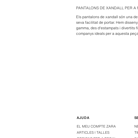
PANTALONS DE XANDALL PER A
Els pantalons de xandall són una de 
seva facilitat de portar. Hem disseny
gamma, des d'estampats i divertits fi
companys ideals per a aquesta peça
AJUDA
S
EL MEU COMPTE ZARA
N
ARTICLES I TALLES
T