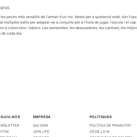
 NENS
les peces més versàtils de l'armari d'un noi. Ideals per a qualsevol edat, són l'o
at múltiples estils per adaptar-se a conjunts per a l'hora de jugar, l'escola i el c
ns a colors bloc i bàsics. Les samarretes, les dessuadores, les camises, els mitjons
 de cada dia.
EGUIU-NOS
EMPRESA
POLÍTIQUES
EWSLETTER
QUI SOM
POLÍTICA DE PRIVACITAT
IKTOK
JOIN LIFE
ÚS DE LA IA