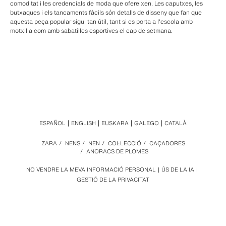
comoditat i les credencials de moda que ofereixen. Les caputxes, les
butxaques i els tancaments fàcils són detalls de disseny que fan que
aquesta peça popular sigui tan útil, tant si es porta a l'escola amb
motxilla com amb sabatilles esportives el cap de setmana.
ESPAÑOL
ENGLISH
EUSKARA
GALEGO
CATALÀ
ZARA
/
NENS
/
NEN
/
COL·LECCIÓ
/
CAÇADORES
/
ANORACS DE PLOMES
NO VENDRE LA MEVA INFORMACIÓ PERSONAL
ÚS DE LA IA
GESTIÓ DE LA PRIVACITAT