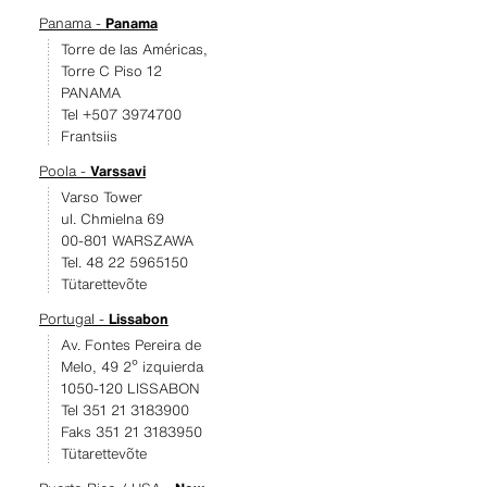
Panama -
Panama
Torre de las Américas,
Torre C Piso 12
PANAMA
Tel +507 3974700
Frantsiis
Poola -
Varssavi
Varso Tower
ul. Chmielna 69
00-801 WARSZAWA
Tel. 48 22 5965150
Tütarettevõte
Portugal -
Lissabon
Av. Fontes Pereira de
Melo, 49 2º izquierda
1050-120 LISSABON
Tel 351 21 3183900
Faks 351 21 3183950
Tütarettevõte