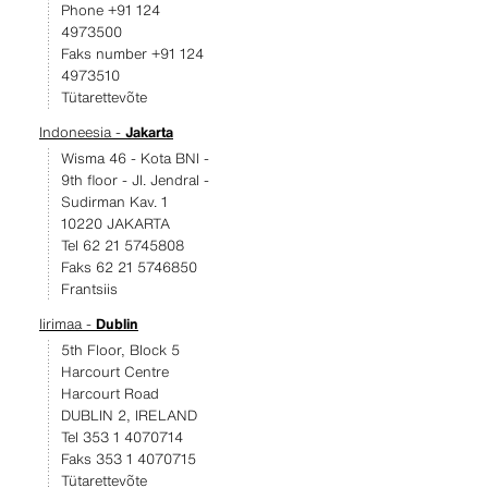
Phone +91 124
4973500
Faks number +91 124
4973510
Tütarettevõte
Indoneesia -
Jakarta
Wisma 46 - Kota BNI -
9th floor - JI. Jendral -
Sudirman Kav. 1
10220 JAKARTA
Tel 62 21 5745808
Faks 62 21 5746850
Frantsiis
Iirimaa -
Dublin
5th Floor, Block 5
Harcourt Centre
Harcourt Road
DUBLIN 2, IRELAND
Tel 353 1 4070714
Faks 353 1 4070715
Tütarettevõte