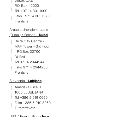
Dubai, UAE
P.O. Box 42020
Tel. +971 4 301 1000
Faks +971 4 301 1070
Frantsiis
Araabia Ühendemiraadid
(Dubai) / Omaan -
Dubai
Deira City Centre -
MAF Tower - 3rd floor
- P.O.Box 22700
DUBAI
Tel 971 4 2944244
Faks 971 4 2944200
Frantsiis
Sloveenia -
Lubljana
Ameriška ulica 8
1000 LJUBLJANA
Tel +386 5 919 0620
Faks +386 5 910 8960
Tütarettevõte
USA / Puerto Rico -
New