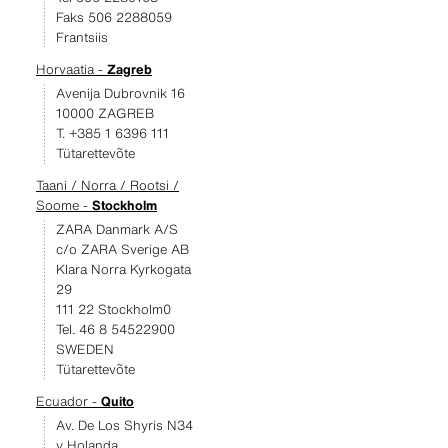
Faks 506 2288059
Frantsiis
Horvaatia -
Zagreb
Avenija Dubrovnik 16
10000 ZAGREB
T. +385 1 6396 111
Tütarettevõte
Taani / Norra / Rootsi /
Soome -
Stockholm
ZARA Danmark A/S
c/o ZARA Sverige AB
Klara Norra Kyrkogata
29
111 22 Stockholm0
Tel. 46 8 54522900
SWEDEN
Tütarettevõte
Ecuador -
Quito
Av. De Los Shyris N34
y Holanda