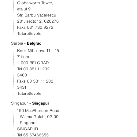
Globalworth Tower,
etajul 9
Str. Barbu Vacarescu
201, sector 2, 020276
Faks 031 730 9272
Tütarettevõte
Serbia -
Belgrad
Knez Mihailova 11 – 15
7. floor
11000 BELGRAD
Tel 00 381 11 202
3400
Faks 00 381 11 202
3431
Tütarettevõte
Singapur -
Singapur
190 MacPherson Road
- Wisma Gulab, 02-00
- Singapur
SINGAPUR
Tel 65 67466555