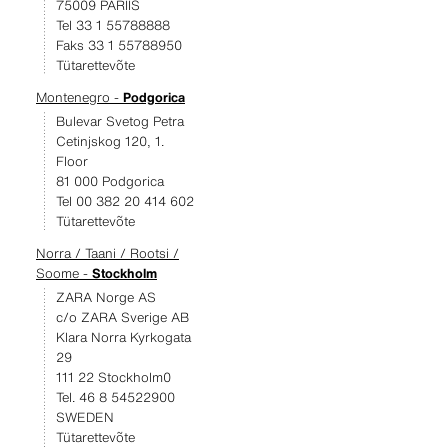
75009 PARIIS
Tel 33 1 55788888
Faks 33 1 55788950
Tütarettevõte
Montenegro -
Podgorica
Bulevar Svetog Petra
Cetinjskog 120, 1.
Floor
81 000 Podgorica
Tel 00 382 20 414 602
Tütarettevõte
Norra / Taani / Rootsi /
Soome -
Stockholm
ZARA Norge AS
c/o ZARA Sverige AB
Klara Norra Kyrkogata
29
111 22 Stockholm0
Tel. 46 8 54522900
SWEDEN
Tütarettevõte