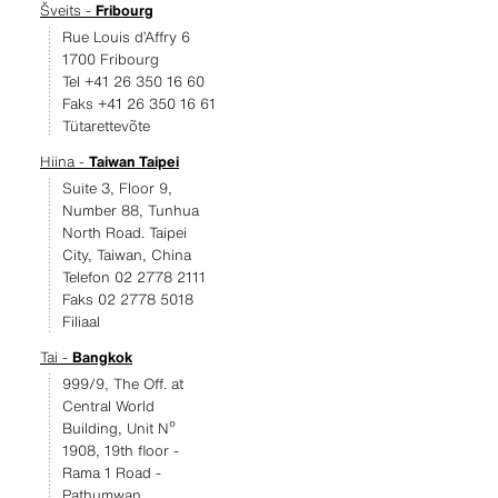
Šveits -
Fribourg
Rue Louis d’Affry 6
1700 Fribourg
Tel +41 26 350 16 60
Faks +41 26 350 16 61
Tütarettevõte
Hiina -
Taiwan Taipei
Suite 3, Floor 9,
Number 88, Tunhua
North Road. Taipei
City, Taiwan, China
Telefon 02 2778 2111
Faks 02 2778 5018
Filiaal
Tai -
Bangkok
999/9, The Off. at
Central World
Building, Unit Nº
1908, 19th floor -
Rama 1 Road -
Pathumwan