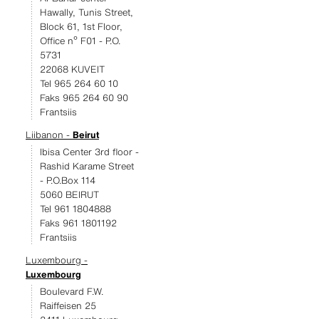
Hawally, Tunis Street,
Block 61, 1st Floor,
Office nº F01 - P.O.
5731
22068 KUVEIT
Tel 965 264 60 10
Faks 965 264 60 90
Frantsiis
Liibanon -
Beirut
Ibisa Center 3rd floor -
Rashid Karame Street
- P.O.Box 114
5060 BEIRUT
Tel 961 1804888
Faks 961 1801192
Frantsiis
Luxembourg -
Luxembourg
Boulevard F.W.
Raiffeisen 25