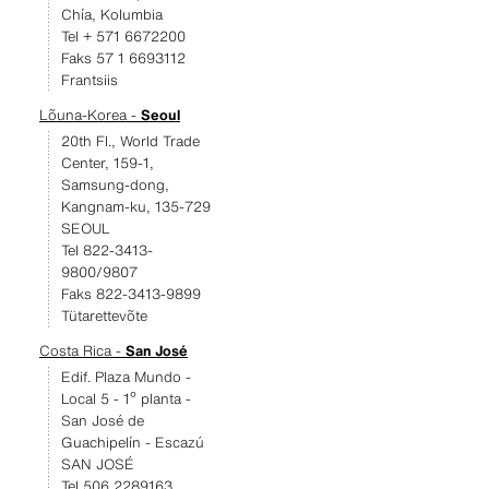
Chía, Kolumbia
Tel + 571 6672200
Faks 57 1 6693112
Frantsiis
Lõuna-Korea -
Seoul
20th Fl., World Trade
Center, 159-1,
Samsung-dong,
Kangnam-ku, 135-729
SEOUL
Tel 822-3413-
9800/9807
Faks 822-3413-9899
Tütarettevõte
Costa Rica -
San José
Edif. Plaza Mundo -
Local 5 - 1º planta -
San José de
Guachipelín - Escazú
SAN JOSÉ
Tel 506 2289163