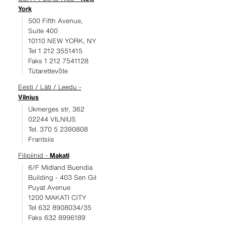
York
500 Fifth Avenue,
Suite 400
10110 NEW YORK, NY
Tel 1 212 3551415
Faks 1 212 7541128
Tütarettevõte
Eesti / Läti / Leedu -
Vilnius
Ukmerges str, 362
02244 VILNIUS
Tel. 370 5 2390808
Frantsiis
Filipiinid -
Makati
6/F Midland Buendia
Building - 403 Sen Gil
Puyat Avenue
1200 MAKATI CITY
Tel 632 8908034/35
Faks 632 8996189