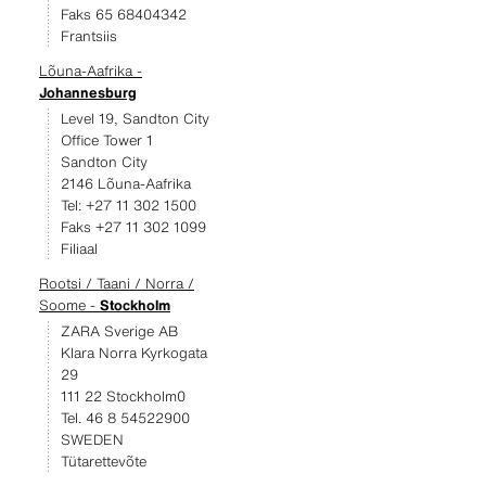
Faks 65 68404342
Frantsiis
Lõuna-Aafrika -
Johannesburg
Level 19, Sandton City
Office Tower 1
Sandton City
2146 Lõuna-Aafrika
Tel: +27 11 302 1500
Faks +27 11 302 1099
Filiaal
Rootsi / Taani / Norra /
Soome -
Stockholm
ZARA Sverige AB
Klara Norra Kyrkogata
29
111 22 Stockholm0
Tel. 46 8 54522900
SWEDEN
Tütarettevõte