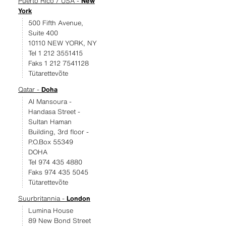
Puerto Rico / USA -
New
York
500 Fifth Avenue,
Suite 400
10110 NEW YORK, NY
Tel 1 212 3551415
Faks 1 212 7541128
Tütarettevõte
Qatar -
Doha
Al Mansoura -
Handasa Street -
Sultan Haman
Building, 3rd floor -
P.O.Box 55349
DOHA
Tel 974 435 4880
Faks 974 435 5045
Tütarettevõte
Suurbritannia -
London
Lumina House
89 New Bond Street