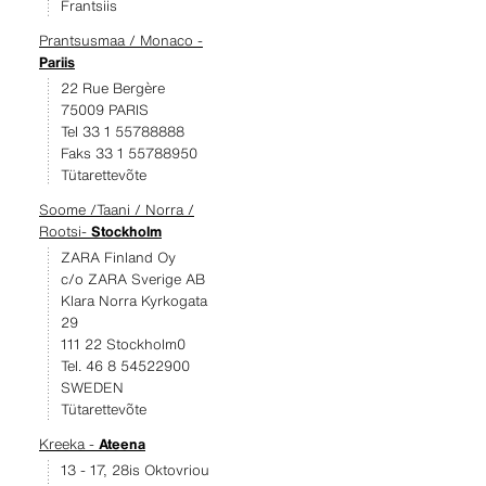
Frantsiis
Prantsusmaa / Monaco -
Pariis
22 Rue Bergère
75009 PARIS
Tel 33 1 55788888
Faks 33 1 55788950
Tütarettevõte
Soome /Taani / Norra /
Rootsi-
Stockholm
ZARA Finland Oy
c/o ZARA Sverige AB
Klara Norra Kyrkogata
29
111 22 Stockholm0
Tel. 46 8 54522900
SWEDEN
Tütarettevõte
Kreeka -
Ateena
13 - 17, 28is Oktovriou