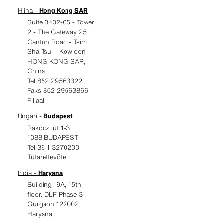
Hiina -
Hong Kong SAR
Suite 3402-05 - Tower
2 - The Gateway 25
Canton Road - Tsim
Sha Tsui - Kowloon
HONG KONG SAR,
China
Tel 852 29563322
Faks 852 29563866
Filiaal
Ungari -
Budapest
Rákóczi út 1-3
1088 BUDAPEST
Tel 36 1 3270200
Tütarettevõte
India -
Haryana
Building -9A, 15th
floor, DLF Phase 3
Gurgaon 122002,
Haryana