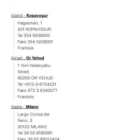
Island -
Kopavogur
Hagasmari, 1
201 KOPAVOGUR
Tel 354 6938000
Faks 354 5228001
Frantsiis
Iisrael -
Or Yehud
1 Yoni Netanyahu
Street
60200 OR YEHUD
Tel +972-3-6754231
Faks 972 3 6340077
Frantsiis
Itaalia -
Milano
Largo Corsia dei
Servi, 3
20122 MILANO
Tel 39 02 8180081
Faks 39 02 89152424