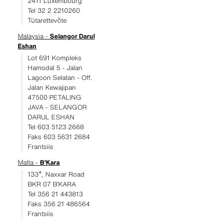
2411 Luxembourg
Tel 32 2 2210260
Tütarettevõte
Malaysia -
Selangor Darul
Eshan
Lot 691 Kompleks
Hamodal 5 - Jalan
Lagoon Selatan - Off.
Jalan Kewajipan
47500 PETALING
JAVA - SELANGOR
DARUL ESHAN
Tel 603 5123 2668
Faks 603 5631 2684
Frantsiis
Malta -
B'Kara
133ª, Naxxar Road
BKR 07 B’KARA
Tel 356 21 443813
Faks 356 21 486564
Frantsiis