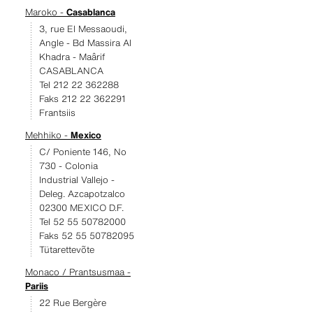
Maroko -
Casablanca
3, rue El Messaoudi,
Angle - Bd Massira Al
Khadra - Maârif
CASABLANCA
Tel 212 22 362288
Faks 212 22 362291
Frantsiis
Mehhiko -
Mexico
C/ Poniente 146, No
730 - Colonia
Industrial Vallejo -
Deleg. Azcapotzalco
02300 MEXICO D.F.
Tel 52 55 50782000
Faks 52 55 50782095
Tütarettevõte
Monaco / Prantsusmaa -
Pariis
22 Rue Bergère