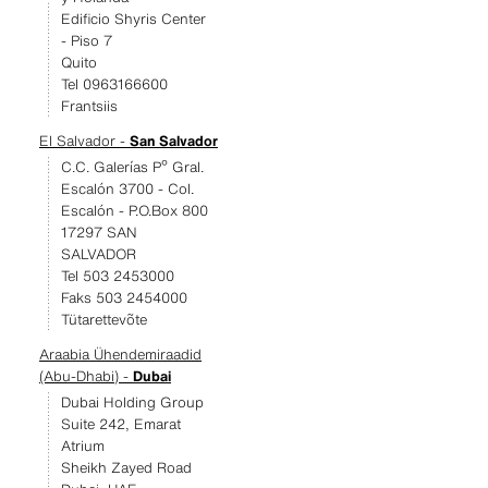
Edificio Shyris Center
- Piso 7
Quito
Tel 0963166600
Frantsiis
El Salvador -
San Salvador
C.C. Galerías Pº Gral.
Escalón 3700 - Col.
Escalón - P.O.Box 800
17297 SAN
SALVADOR
Tel 503 2453000
Faks 503 2454000
Tütarettevõte
Araabia Ühendemiraadid
(Abu-Dhabi) -
Dubai
Dubai Holding Group
Suite 242, Emarat
Atrium
Sheikh Zayed Road