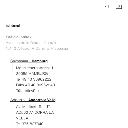
0
Esindused
Edificio Inditex
Avenida de la Diputación s/n
15142 Arteixo, A Coruña, Hispaania
Saksamaa -
Hamburg
Mönckebergstrasse 11
20095 HAMBURG
Tel 49 40 30962222
Faks 49 40 30962240
Tütarettevõte
Andorra -
Andorra la Vella
Av. Meritxell, 91 - 1º
AD500 ANDORRA LA
VELLA
Tel 376 827340