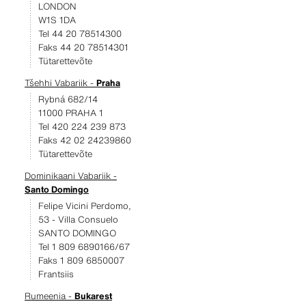
LONDON
W1S 1DA
Tel 44 20 78514300
Faks 44 20 78514301
Tütarettevõte
Tšehhi Vabariik -
Praha
Rybná 682/14
11000 PRAHA 1
Tel 420 224 239 873
Faks 42 02 24239860
Tütarettevõte
Dominikaani Vabariik -
Santo Domingo
Felipe Vicini Perdomo,
53 - Villa Consuelo
SANTO DOMINGO
Tel 1 809 6890166/67
Faks 1 809 6850007
Frantsiis
Rumeenia -
Bukarest