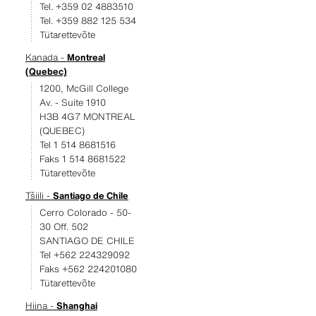
Tel. +359 02 4883510
Tel. +359 882 125 534
Tütarettevõte
Kanada -
Montreal
(Quebec)
1200, McGill College
Av. - Suite 1910
H3B 4G7 MONTREAL
(QUEBEC)
Tel 1 514 8681516
Faks 1 514 8681522
Tütarettevõte
Tšiili -
Santiago de Chile
Cerro Colorado - 50-
30 Off. 502
SANTIAGO DE CHILE
Tel +562 224329092
Faks +562 224201080
Tütarettevõte
Hiina -
Shanghai