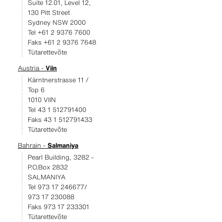
Suite 12.01, Level 12,
130 Pitt Street
Sydney NSW 2000
Tel +61 2 9376 7600
Faks +61 2 9376 7648
Tütarettevõte
Austria -
Viin
Kärntnerstrasse 11 /
Top 6
1010 VIIN
Tel 43 1 512791400
Faks 43 1 512791433
Tütarettevõte
Bahrain -
Salmaniya
Pearl Building, 3282 -
P.O.Box 2832
SALMANIYA
Tel 973 17 246677/
973 17 230088
Faks 973 17 233301
Tütarettevõte