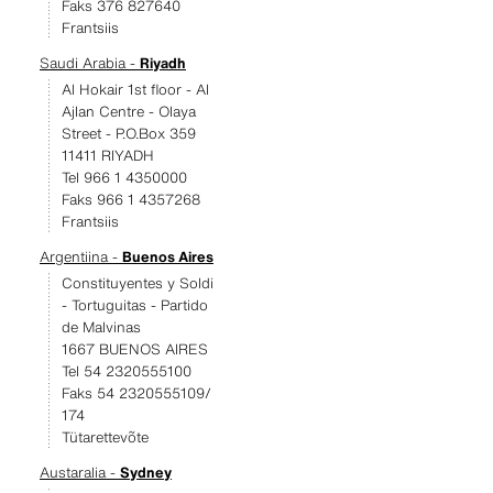
Faks 376 827640
Frantsiis
Saudi Arabia -
Riyadh
Al Hokair 1st floor - Al
Ajlan Centre - Olaya
Street - P.O.Box 359
11411 RIYADH
Tel 966 1 4350000
Faks 966 1 4357268
Frantsiis
Argentiina -
Buenos Aires
Constituyentes y Soldi
- Tortuguitas - Partido
de Malvinas
1667 BUENOS AIRES
Tel 54 2320555100
Faks 54 2320555109/
174
Tütarettevõte
Austaralia -
Sydney