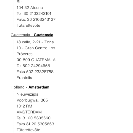
Str.
104 32 Ateena
Tel: 30 2103243101
Faks: 30 2103243127
Tütarettevõte
Guatemala -
Guatemala
18 calle, 2-21 - Zona
10 - Gran Centro Los
Próceres
00-509 GUATEMALA
Tel 502 24294658
Faks 502 23328788
Frantsiis
Holland -
Amsterdam
Nieuwezijds
Voorbugwal, 305
1012 RM
AMSTERDAM
Tel 31 20 5305660
Faks 31 20 5305663
Tütarettevõte