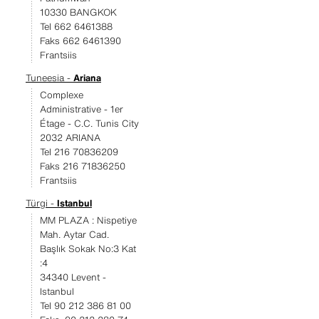
10330 BANGKOK
Tel 662 6461388
Faks 662 6461390
Frantsiis
Tuneesia -
Ariana
Complexe
Administrative - 1er
Étage - C.C. Tunis City
2032 ARIANA
Tel 216 70836209
Faks 216 71836250
Frantsiis
Türgi -
Istanbul
MM PLAZA : Nispetiye
Mah. Aytar Cad.
Başlık Sokak No:3 Kat
:4
34340 Levent -
Istanbul
Tel 90 212 386 81 00