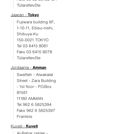
Tütarettevõte
Jaapan -
Tokyo
Fujiwara building 6F,
1-10-11, Ebisu-nishi,
Shibuya-Ku
150-0021 TOKYO
Tel 03 6415 8061
Faks 03 6415 8078
Tütarettevõte
Jordaania -
Amman
Sweifieh - Alwakalat
Street - Zara Building
- 1st floor - P.O.Box
81561
11180 AMMAN
Tel 962 6 5825394
Faks 962 6 5825397
Frantsiis
Kuveit -
Kuveit
Al-Bahar center -