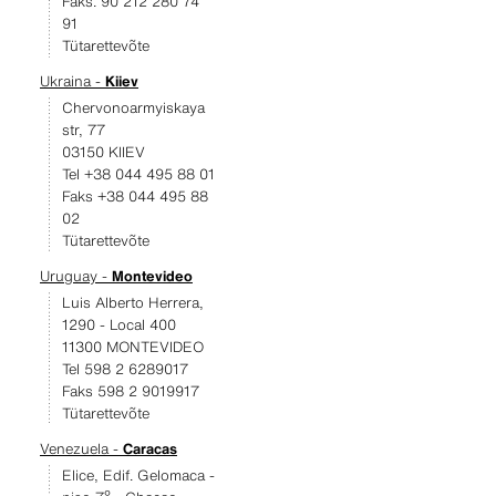
Faks. 90 212 280 74
91
Tütarettevõte
Ukraina -
Kiiev
Chervonoarmyiskaya
str, 77
03150 KIIEV
Tel +38 044 495 88 01
Faks +38 044 495 88
02
Tütarettevõte
Uruguay -
Montevideo
Luis Alberto Herrera,
1290 - Local 400
11300 MONTEVIDEO
Tel 598 2 6289017
Faks 598 2 9019917
Tütarettevõte
Venezuela -
Caracas
Elice, Edif. Gelomaca -