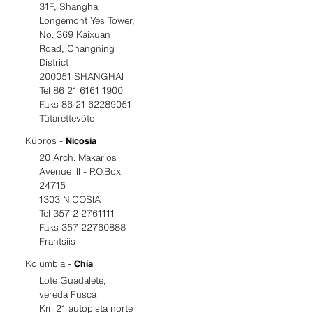
31F, Shanghai
Longemont Yes Tower,
No. 369 Kaixuan
Road, Changning
District
200051 SHANGHAI
Tel 86 21 6161 1900
Faks 86 21 62289051
Tütarettevõte
Küpros -
Nicosia
20 Arch. Makarios
Avenue III - P.O.Box
24715
1303 NICOSIA
Tel 357 2 2761111
Faks 357 22760888
Frantsiis
Kolumbia -
Chía
Lote Guadalete,
vereda Fusca
Km 21 autopista norte