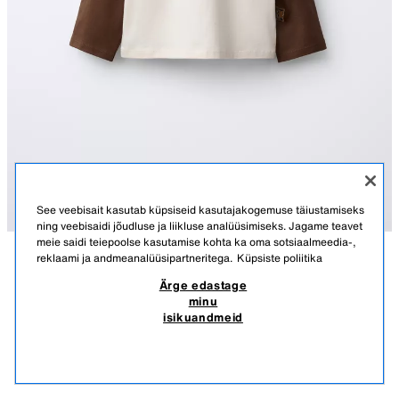
See veebisait kasutab küpsiseid kasutajakogemuse täiustamiseks
ning veebisaidi jõudluse ja liikluse analüüsimiseks. Jagame teavet
meie saidi teiepoolse kasutamise kohta ka oma sotsiaalmeedia-,
reklaami ja andmeanalüüsipartneritega.
Küpsiste poliitika
KIRJELDUS
KOOSTIS
MÕÕDUD
Ärge edastage
minu
RAGLAANVARRUKATEGA T-SÄRK NAON JEONG ©
Ümara kaeluse ja pikkade raglaanvarrukatega T-särk. Ees NAON
isikuandmeid
JEONG © flock-trükis. Küljel sildiapplikatsioon.
12,95 EUR
-53%
5,99 EUR
BROWN
5431/552/700
5,99
KUVA SARNASED
LÄBI MÜÜDUD