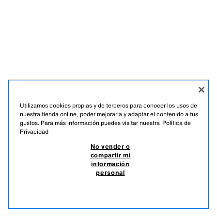
Utilizamos cookies propias y de terceros para conocer los usos de
nuestra tienda online, poder mejorarla y adaptar el contenido a tus
gustos. Para más información puedes visitar nuestra
Política de
Privacidad
ESPAÑOL
ENGLISH
No vender o
compartir mi
ZARA
/
MUJER
/
+ INFO
/
EMPRESA
información
personal
NO VENDER O COMPARTIR MI INFORMACIÓN PERSONAL
USO DE IA