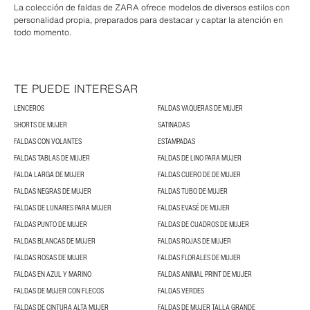
La colección de faldas de ZARA ofrece modelos de diversos estilos con
personalidad propia, preparados para destacar y captar la atención en
todo momento.
TE PUEDE INTERESAR
LENCEROS
FALDAS VAQUERAS DE MUJER
SHORTS DE MUJER
SATINADAS
FALDAS CON VOLANTES
ESTAMPADAS
FALDAS TABLAS DE MUJER
FALDAS DE LINO PARA MUJER
FALDA LARGA DE MUJER
FALDAS CUERO DE DE MUJER
FALDAS NEGRAS DE MUJER
FALDAS TUBO DE MUJER
FALDAS DE LUNARES PARA MUJER
FALDAS EVASÉ DE MUJER
FALDAS PUNTO DE MUJER
FALDAS DE CUADROS DE MUJER
FALDAS BLANCAS DE MUJER
FALDAS ROJAS DE MUJER
FALDAS ROSAS DE MUJER
FALDAS FLORALES DE MUJER
FALDAS EN AZUL Y MARINO
FALDAS ANIMAL PRINT DE MUJER
FALDAS DE MUJER CON FLECOS
FALDAS VERDES
FALDAS DE CINTURA ALTA MUJER
FALDAS DE MUJER TALLA GRANDE