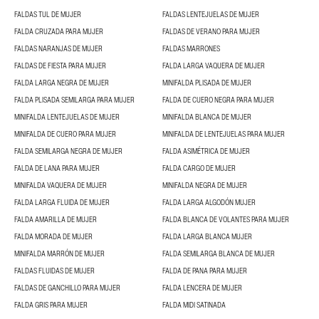
FALDAS TUL DE MUJER
FALDAS LENTEJUELAS DE MUJER
FALDA CRUZADA PARA MUJER
FALDAS DE VERANO PARA MUJER
FALDAS NARANJAS DE MUJER
FALDAS MARRONES
FALDAS DE FIESTA PARA MUJER
FALDA LARGA VAQUERA DE MUJER
FALDA LARGA NEGRA DE MUJER
MINIFALDA PLISADA DE MUJER
FALDA PLISADA SEMILARGA PARA MUJER
FALDA DE CUERO NEGRA PARA MUJER
MINIFALDA LENTEJUELAS DE MUJER
MINIFALDA BLANCA DE MUJER
MINIFALDA DE CUERO PARA MUJER
MINIFALDA DE LENTEJUELAS PARA MUJER
FALDA SEMILARGA NEGRA DE MUJER
FALDA ASIMÉTRICA DE MUJER
FALDA DE LANA PARA MUJER
FALDA CARGO DE MUJER
MINIFALDA VAQUERA DE MUJER
MINIFALDA NEGRA DE MUJER
FALDA LARGA FLUIDA DE MUJER
FALDA LARGA ALGODÓN MUJER
FALDA AMARILLA DE MUJER
FALDA BLANCA DE VOLANTES PARA MUJER
FALDA MORADA DE MUJER
FALDA LARGA BLANCA MUJER
MINIFALDA MARRÓN DE MUJER
FALDA SEMILARGA BLANCA DE MUJER
FALDAS FLUIDAS DE MUJER
FALDA DE PANA PARA MUJER
FALDAS DE GANCHILLO PARA MUJER
FALDA LENCERA DE MUJER
FALDA GRIS PARA MUJER
FALDA MIDI SATINADA