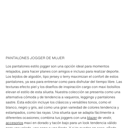
PANTALONES JOGGER DE MUJER
Los pantalones estilo jogger son una opción ideal para momentos
relajados, para hacer planes con amigos e incluso para realizar deporte.
Los tejidos de algodón, tipo jersey o terry maximizan el confort de estos
pantalones, ya sea para entrenar como para disfrutar del tiempo libre. Las
texturas efecto piel y los diseños de inspiración cargo con maxi bolsillos
elevan el estilo de esta silueta. Nuestra colección se presenta como una
alternativa cómoda y de tendencia a vaqueros, leggings y pantalones
sastre. Esta edición incluye los clásicos y versátiles tonos, como el
blanco, negro y gris, así como una gran variedad de colores tendencia y
estampados, como las rayas. Una silueta que se adapta fácilmente a
diferentes ocasiones; combina tus joggers con una
blazer
de vestir,
accesorios
maxi en dorado y tacón bajo para un look tendencia válido
para una velada, una cena o una fiesta. Y si te quedas en casa, añade