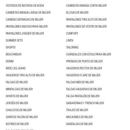
VESTIDOS DE INVITADA DE BODA
CAMISETAS MANGA CORTA MUJER
CAMISETAS MANGA LARGA DE MUJER
BLUSAS DE MUJER
CAMISAS SATINADAS DE MUJER
PANTALONES TIRO ALTO DE MUJER
PANTALONES ANCHOS PARA MUJER
PANTALONES DE VESTIR DE MUJER
PANTALONES JOGGER DE MUJER
COMFORT
SUMMER SETS
LINEN
SHORTS
TAILORING
BEACHWEAR
CHÁNDALES CON ESTILO PARA MUJER
DENIM
PRENDAS DE PUNTO DE MUJER
WIDE LEG JEANS
VAQUEROS RECTOS DE MUJER
VAQUEROS TIRO ALTO DE MUJER
VAQUEROS FLARE DE MUJER
FALDAS DE MUJER
FALDAS MIDI DE MUJER
MINIFALDAS DE MUJER
FALDAS VAQUERAS DE MUJER
SHORTS DE MUJER
FALDA PANTALÓN DE MUJER
JERSÉIS DE MUJER
GABARDINAS Y TRENCH MUJER
CHALECOS DE MUJER
TRAJES DE MUJER
ZAPATOS TACÓN DE MUJER
MOCASINES DE MUJER
BOTINES DE MUJER
SANDALIAS DE MUJER