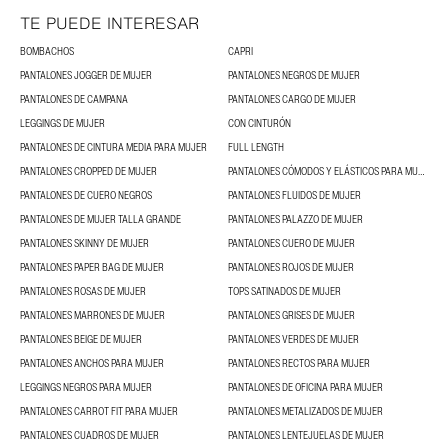
TE PUEDE INTERESAR
BOMBACHOS
CAPRI
PANTALONES JOGGER DE MUJER
PANTALONES NEGROS DE MUJER
PANTALONES DE CAMPANA
PANTALONES CARGO DE MUJER
LEGGINGS DE MUJER
CON CINTURÓN
PANTALONES DE CINTURA MEDIA PARA MUJER
FULL LENGTH
PANTALONES CROPPED DE MUJER
PANTALONES CÓMODOS Y ELÁSTICOS PARA MUJER
PANTALONES DE CUERO NEGROS
PANTALONES FLUIDOS DE MUJER
PANTALONES DE MUJER TALLA GRANDE
PANTALONES PALAZZO DE MUJER
PANTALONES SKINNY DE MUJER
PANTALONES CUERO DE MUJER
PANTALONES PAPER BAG DE MUJER
PANTALONES ROJOS DE MUJER
PANTALONES ROSAS DE MUJER
TOPS SATINADOS DE MUJER
PANTALONES MARRONES DE MUJER
PANTALONES GRISES DE MUJER
PANTALONES BEIGE DE MUJER
PANTALONES VERDES DE MUJER
PANTALONES ANCHOS PARA MUJER
PANTALONES RECTOS PARA MUJER
LEGGINGS NEGROS PARA MUJER
PANTALONES DE OFICINA PARA MUJER
PANTALONES CARROT FIT PARA MUJER
PANTALONES METALIZADOS DE MUJER
PANTALONES CUADROS DE MUJER
PANTALONES LENTEJUELAS DE MUJER