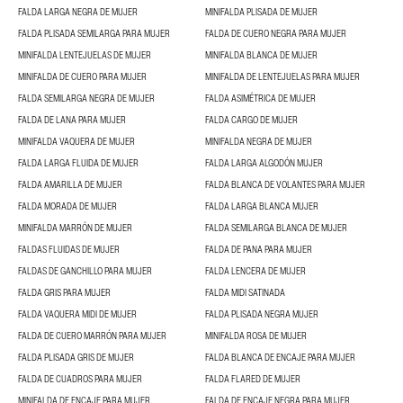
FALDA LARGA NEGRA DE MUJER
MINIFALDA PLISADA DE MUJER
FALDA PLISADA SEMILARGA PARA MUJER
FALDA DE CUERO NEGRA PARA MUJER
MINIFALDA LENTEJUELAS DE MUJER
MINIFALDA BLANCA DE MUJER
MINIFALDA DE CUERO PARA MUJER
MINIFALDA DE LENTEJUELAS PARA MUJER
FALDA SEMILARGA NEGRA DE MUJER
FALDA ASIMÉTRICA DE MUJER
FALDA DE LANA PARA MUJER
FALDA CARGO DE MUJER
MINIFALDA VAQUERA DE MUJER
MINIFALDA NEGRA DE MUJER
FALDA LARGA FLUIDA DE MUJER
FALDA LARGA ALGODÓN MUJER
FALDA AMARILLA DE MUJER
FALDA BLANCA DE VOLANTES PARA MUJER
FALDA MORADA DE MUJER
FALDA LARGA BLANCA MUJER
MINIFALDA MARRÓN DE MUJER
FALDA SEMILARGA BLANCA DE MUJER
FALDAS FLUIDAS DE MUJER
FALDA DE PANA PARA MUJER
FALDAS DE GANCHILLO PARA MUJER
FALDA LENCERA DE MUJER
FALDA GRIS PARA MUJER
FALDA MIDI SATINADA
FALDA VAQUERA MIDI DE MUJER
FALDA PLISADA NEGRA MUJER
FALDA DE CUERO MARRÓN PARA MUJER
MINIFALDA ROSA DE MUJER
FALDA PLISADA GRIS DE MUJER
FALDA BLANCA DE ENCAJE PARA MUJER
FALDA DE CUADROS PARA MUJER
FALDA FLARED DE MUJER
MINIFALDA DE ENCAJE PARA MUJER
FALDA DE ENCAJE NEGRA PARA MUJER