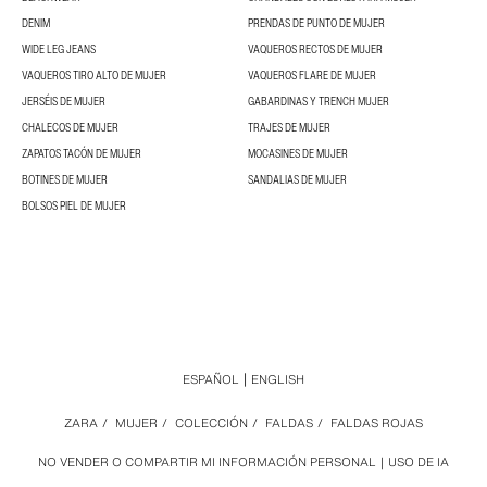
DENIM
PRENDAS DE PUNTO DE MUJER
WIDE LEG JEANS
VAQUEROS RECTOS DE MUJER
VAQUEROS TIRO ALTO DE MUJER
VAQUEROS FLARE DE MUJER
JERSÉIS DE MUJER
GABARDINAS Y TRENCH MUJER
CHALECOS DE MUJER
TRAJES DE MUJER
ZAPATOS TACÓN DE MUJER
MOCASINES DE MUJER
BOTINES DE MUJER
SANDALIAS DE MUJER
BOLSOS PIEL DE MUJER
ESPAÑOL
ENGLISH
ZARA
/
MUJER
/
COLECCIÓN
/
FALDAS
/
FALDAS ROJAS
NO VENDER O COMPARTIR MI INFORMACIÓN PERSONAL
USO DE IA