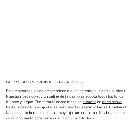
FALDAS ROJAS ORIGINALES PARA MUJER
Esta temporada los colores tendencia giran en torno a la gama burdeos.
Nuestra nueva
colección online
de faldas rojas adopta todos los tonos,
siluetas y largos. Encontrarás desde modelos
plisados
de
corte evasé
hasta
faldas de tubo
ajustadas, así como faldas
mini
o
largas
. Combina tu
falda de ante burdeos con un jersey rojo con cuello vuelto y botas de piel
de color granate para conseguir un original total look.