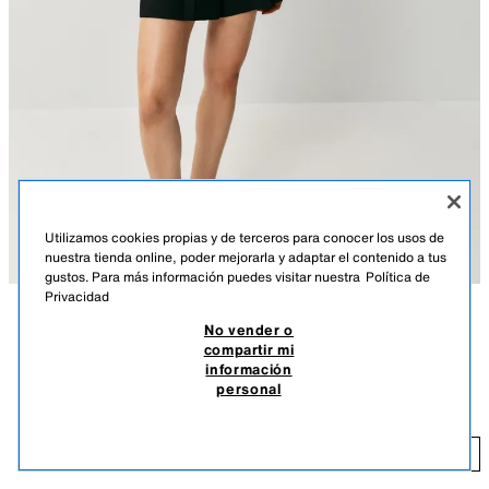
Utilizamos cookies propias y de terceros para conocer los usos de
nuestra tienda online, poder mejorarla y adaptar el contenido a tus
gustos. Para más información puedes visitar nuestra
Política de
Privacidad
No vender o
DESCRIPCIÓN
COMPOSICIÓN
MEDIDAS
compartir mi
información
Altura modelo: 175 cm
SHORTS PINZAS
personal
2.795 DOP
Shorts de tiro medio con pinzas delanteras. Cierre lateral con cremallera
oculta en costura.
2.
NEGRO
7795/603/800
AÑADIR