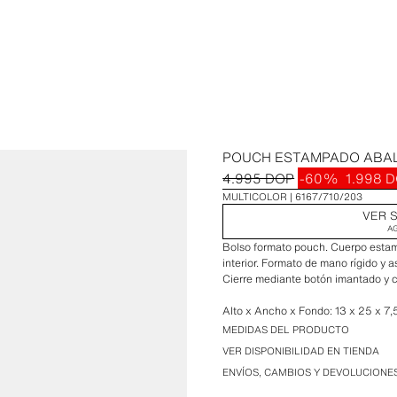
POUCH ESTAMPADO ABA
4.995 DOP
-60%
1.998 
MULTICOLOR
6167/710/203
VER S
A
Bolso formato pouch. Cuerpo estamp
interior. Formato de mano rígido y 
Cierre mediante botón imantado y c
Alto x Ancho x Fondo: 13 x 25 x 7
MEDIDAS DEL PRODUCTO
VER DISPONIBILIDAD EN TIENDA
ENVÍOS, CAMBIOS Y DEVOLUCIONE