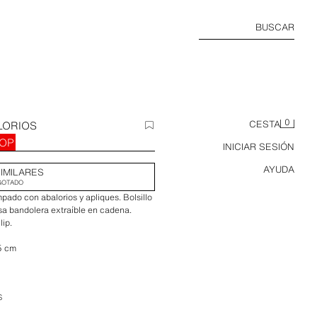
BUSCAR
0
LORIOS
CESTA
DOP
INICIAR SESIÓN
AYUDA
IMILARES
GOTADO
ado con abalorios y apliques. Bolsillo
asa bandolera extraíble en cadena.
lip.
,5 cm
S