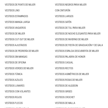
VESTIDOS DE PUNTO DE MUJER
VESTIDOS NEGROS PARA MUJER
VESTIDOS LINO
CON CINTURÓN
VESTIDOS ESTAMPADOS
VESTIDOS LARGOS
VESTIDOS MANGA LARGA
VESTIDOS SATÉN
VESTIDOS VAQUEROS
VESTIDOS DE TUL PARA MUJER
VESTIDOS DE MUJER
VESTIDOS DE NOCHE ELEGANTES PARA MUJER
VESTIDOS CUT OUT DE MUJER
VESTIDOS DE INVIERNO DE MUJER
VESTIDOS AJUSTADOS
VESTIDOS DE FIESTA DE GRADUACIÓN Y DE GALA
VESTIDOS DE PEDRERÍA DE MUJER
VESTIDOS ESPALDA DESCUBIERTA DE MUJER
VESTIDOS SIN MANGAS
VESTIDOS PALABRA DE HONOR
VESTIDOS DE OFICINA
VESTIDOS CASUAL
VESTIDOS VERDES DE MUJER
VESTIDOS RECTOS
VESTIDOS TÚNICA
VESTIDOS ASIMÉTRICOS DE MUJER
VESTIDOS AZULES
VESTIDOS ROSAS DE MUJER
VESTIDOS LUNARES
VESTIDOS DE ALGODON
VESTIDOS CON VOLANTES
VESTIDOS GRISES
VESTIDOS ROJOS
VESTIDOS CROCHET
VESTIDOS FLECOS
VESTIDOS DE MALLA