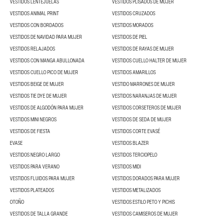
VESTIDOS LENTEJUELAS
VESTIDOS PLISADOS DE MUJER
VESTIDOS ANIMAL PRINT
VESTIDOS CRUZADOS
VESTIDOS CON BORDADOS
VESTIDOS MORADOS
VESTIDOS DE NAVIDAD PARA MUJER
VESTIDOS DE PIEL
VESTIDOS RELAJADOS
VESTIDOS DE RAYAS DE MUJER
VESTIDOS CON MANGA ABULLONADA
VESTIDOS CUELLO HALTER DE MUJER
VESTIDOS CUELLO PICO DE MUJER
VESTIDOS AMARILLOS
VESTIDOS BEIGE DE MUJER
VESTIDO MARRONES DE MUJER
VESTIDOS TIE DYE DE MUJER
VESTIDOS NARANJAS DE MUJER
VESTIDOS DE ALGODÓN PARA MUJER
VESTIDOS CORSETEROS DE MUJER
VESTIDOS MINI NEGROS
VESTIDOS DE SEDA DE MUJER
VESTIDOS DE FIESTA
VESTIDOS CORTE EVASÉ
EVASE
VESTIDOS BLAZER
VESTIDOS NEGRO LARGO
VESTIDOS TERCIOPELO
VESTIDOS PARA VERANO
VESTIDOS MIDI
VESTIDOS FLUIDOS PARA MUJER
VESTIDOS DORADOS PARA MUJER
VESTIDOS PLATEADOS
VESTIDOS METALIZADOS
OTOÑO
VESTIDOS ESTILO PETO Y PICHIS
VESTIDOS DE TALLA GRANDE
VESTIDOS CAMISEROS DE MUJER