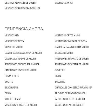
VESTIDOS FLORALES DE MUJER
VESTIDOS CAFTÁN
VESTIDOS DE PRIMAVERA DE MUJER
TENDENCIA AHORA
VESTIDOS MIDI
VESTIDOS CORTOS Y MINI
VESTIDOS DE FIESTA
VESTIDOS DE INVITADA DE BODA
MONOS DE MUJER
CAMISETAS MANGA CORTA MUJER
CAMISETAS MANGA LARGA DE MUJER
BLUSAS DE MUJER
CAMISAS SATINADAS DE MUJER
PANTALONES TIRO ALTO DE MUJER
PANTALONES ANCHOS PARA MUJER
PANTALONES DE VESTIR DE MUJER
PANTALONES JOGGER DE MUJER
COMFORT
SUMMER SETS
LINEN
SHORTS
TAILORING
BEACHWEAR
CHÁNDALES CON ESTILO PARA MUJER
DENIM
PRENDAS DE PUNTO DE MUJER
WIDE LEG JEANS
VAQUEROS RECTOS DE MUJER
VAQUEROS TIRO ALTO DE MUJER
VAQUEROS FLARE DE MUJER