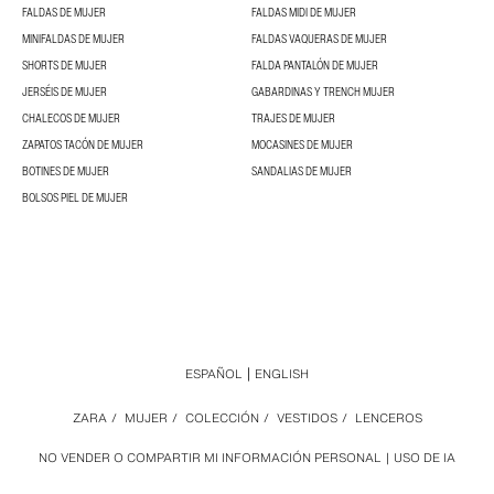
FALDAS DE MUJER
FALDAS MIDI DE MUJER
MINIFALDAS DE MUJER
FALDAS VAQUERAS DE MUJER
SHORTS DE MUJER
FALDA PANTALÓN DE MUJER
JERSÉIS DE MUJER
GABARDINAS Y TRENCH MUJER
CHALECOS DE MUJER
TRAJES DE MUJER
ZAPATOS TACÓN DE MUJER
MOCASINES DE MUJER
BOTINES DE MUJER
SANDALIAS DE MUJER
BOLSOS PIEL DE MUJER
ESPAÑOL
ENGLISH
ZARA
/
MUJER
/
COLECCIÓN
/
VESTIDOS
/
LENCEROS
NO VENDER O COMPARTIR MI INFORMACIÓN PERSONAL
USO DE IA