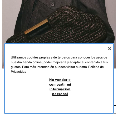
Utilizamos cookies propias y de terceros para conocer los usos de
VER 3D
nuestra tienda online, poder mejorarla y adaptar el contenido a tus
gustos. Para más información puedes visitar nuestra
Política de
Privacidad
No vender o
DESCRIPCIÓN
COMPOSICIÓN
MEDIDAS
compartir mi
información
Altura modelo: 178 cm
BOLSO SOBRE CUERPO TRENZADO
personal
4.295 DOP
Bolso formato sobre con cuerpo trenzado. Asa de mano rígida y asa
bandolera en cadena extraíble. Bolsillo interior. Cierre mediante clip
4.
imantado.
AÑADIR
MARRÓN
6027/710/700