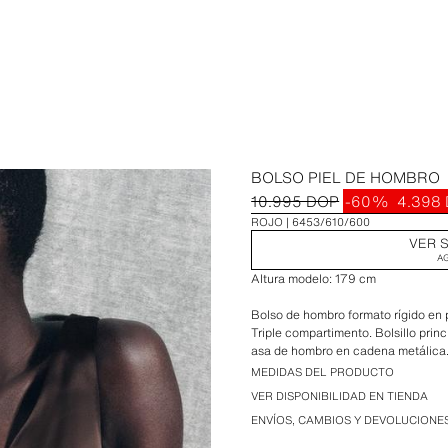
BOLSO PIEL DE HOMBRO
10.995 DOP
-60%
4.398
ROJO
6453/610/600
VER S
A
Altura modelo: 179 cm
Bolso de hombro formato rígido en 
Triple compartimento. Bolsillo prin
asa de hombro en cadena metálica
MEDIDAS DEL PRODUCTO
Alto x Ancho x Fondo: 16,5 x 23 x
VER DISPONIBILIDAD EN TIENDA
ENVÍOS, CAMBIOS Y DEVOLUCIONE