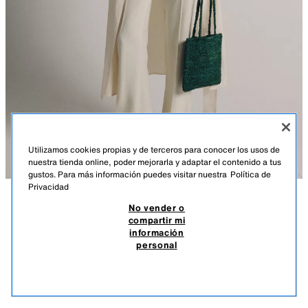
Utilizamos cookies propias y de terceros para conocer los usos de
nuestra tienda online, poder mejorarla y adaptar el contenido a tus
gustos. Para más información puedes visitar nuestra
Política de
Privacidad
No vender o
DESCRIPCIÓN
COMPOSICIÓN
MEDIDAS
compartir mi
información
BOLSO MINI SHOPPER RAFIA
Altura modelo: 178 cm
personal
4.995 DOP
-60%
1.998 DOP
Bolso formato shopper plano. Cuerpo en rafia. Bolsillo interior. Doble asa
1.99
de hombro.
VER SIMILARES
AGOTADO
VERDE
6000/710/500
Alto x Ancho x Fondo: 22,5 x 20 x 1 cm