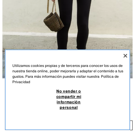
Utilizamos cookies propias y de terceros para conocer los usos de
nuestra tienda online, poder mejorarla y adaptar el contenido a tus
gustos. Para más información puedes visitar nuestra
Política de
Privacidad
No vender o
DESCRIPCIÓN
COMPOSICIÓN
MEDIDAS
compartir mi
información
Bolso bandolera formato alargado. Cuerpo en tejido metalizado. Cadena
BOLSO BANDOLERA TEJIDO METALIZADO
personal
metálica función bandolera. Bolsillo interior. Cierre mediante botón
6.995 DOP
-60%
2.798 DOP
imantado.
2.
Alto x Ancho x Fondo: 28 x 13,5 x 1 cm
AÑADIR
NEGRO
6086/710/800