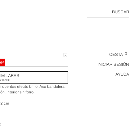
BUSCAR
0
CESTA
OP
INICIAR SESIÓN
AYUDA
IMILARES
GOTADO
 cuentas efecto brillo. Asa bandolera.
n. Interior sin forro.
x 2 cm
S