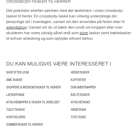
CROSSBODY-TASKER TIL HERRER
Det praktiske smelter sammen med det æstetiske i vores crossbody-
tasker til herrer. En crossbody-taske kan virkelig understrege din
personlige stil i hverdagen, uanset om den anvendes på ferien eller til
arbejdsbrug
. Uanset om du vil bære den rundt om kroppen eller over
skulderen har vores udvalg såvel små som
store
tasker samt bæltetasker
til enhver anledning og som opfylder ethvert behov.
DU KAN MULIGVIS VÆRE INTERESSERET I
SHOP EFTER LOOK
HERRETASKER
SMÅ TASKER
KUFFERTER
SHOPPERE & WEEKENDTASKER TIL HERRER
DOKUMENTMAPPER
LÆDERPUNGE
BÆLTETASKER
ATTACHÉMAPPER & TASKER TIL ARBEJDET
ATTACHÉTASKE
TOILETTASKER
HÅNDTASKE
KORTHOLDERE
TOTE-TASKE
SOMMERTASKER TIL HERRER