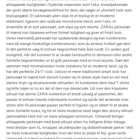
afslappede muligheder i flydende materialer som f.eks. linnedjakkesæt,
der giver større bevægelsesfrihed for dem, der søger et uformelt look som
bryllupsgæst. Et jakkesæt uden slips til et bryllup er et moderne
statement, ligesom den radikale monokrome trend, som f.eks. et
ensemble af et sort jakkesæt, sort slips og sort skjorte. ZARAs jakkesæt
til mænd kan tilpasses enhver formel lejlighed og giver et friskt look.
Vores marineblå jakkesæt har opdaterede designs og kan kombineres
med så mange forskellige kombinationer, som du ønsker, hvilket gør dem
til det perfekte valg til enhver begivenhed hele året rundt. En anden god
mulighed, når det kommer til at skabe herreoutfits til dimission eller andre
formelle begivenheder, er et gråt jakkesæt med en hvid skjorte. Sæt det
sammen med minimalistiske hvide sneakers for et moderne twist, og du
har det perfekte 24/7-look. Udover et mere traditionelt smart look har
jakkesæt til mænd helt sikkert fundet vej til street style med en stil med
slanke linjer og strukturerede silhuetter. At kombinere dem med T-shirts
og lette trøjer er nu en del af den nye dresscode. Ud over den klassiske
silhuet har denne ZARA-kollektion et bredt udvalg af pasformer, der
passer til enhver mands individuelle komfort og opnår det ønskede look.
Vores slim-fit jakkesæt passer perfekt til figuren og er ideelt til at skabe
semi-formelle looks, og for et mere moderne twist tager den skinny silhuet
jakkesættet med ind i et mere afslappet territorium. Omvendt bringer
afslappede jakkesæt med bred silhuet stilen fra tidligere årtier tilbage
med detaljer som XL-knapper, skulderpuder og dobbeltradede jakker. Ved
de mere krævende lejligheder, hvor der ikke er plads til fejl, giver sorte
jakkesæt til mænd mulighed for simple kombinationer, som man kan klare