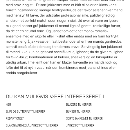
med bravur og stil. Et sort jakkesæt med et blåt slips er en klassiker til
forretningsmøder og særlige festligheder, da det favoriserer enhver mand
med hensyn til farve, der udstråler professionalisme, pålidelighed og
sindsro - et perfekt match uden nogen risici. Ud over at være en lysere
mulighed passer grå jakkesæt til mænd lige så godt til forskellige farver,
da de er en neutral tone. Og uanset om det er et monokromatisk
ensemble med en skjorte eller T-shirt eller endda med en form for trykt
mønster, er grå jakkesæt en fast bestanddel af enhver mands garderobe,
som vil bestå både tidens og trendernes prøve. Selvfølgelig bør jakkesæt
til mænd ikke kun bruges ved specifikke lejligheder, da de giver mulighed
for 3-i-1-brug; kombinationen af bukser, sneakers og en bikerjakke er
utrolig urban. I mellemtiden kan en blazer forvandle en mands look og
løfte det til et nyt niveau, når den kombineres med jeans, chinos eller
endda cargobukser.
DU KAN MULIGVIS VÆRE INTERESSERET I
HØR
BLAZERE TIL HERRER
SLIPS OG BUTTERFLY TIL HERRER
BUKSER TIL HERRER
REDAKTIONELT
SORTE JAKKESÆT TIL HERRER
BLÅ OG MARINEBLÅ JAKKESÆT TIL HERRER
JAKKESÆT TIL HERRER