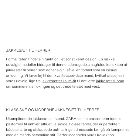
JAKKESÆT TIL HERRER
Formaliteten finder sin funktion i et sofistikeret design. En række
udvalgte modeller bidrager til denne udprægede smagfulde kollektion af
jakkesæt til herrer, som egner sig til såvel en formel som en
casual
anledning. Vi laver tøj til den kvalitetsbevidste mand, hvilket afspejles i
vores udvalg, lige fra
jakkesættet i slim-fit
til det lette
jakkesæt til brug
om sommeren
,
smokingen
og det
tredelte sæt med vest
.
KLASSISKE OG MODERNE JAKKESÆT TIL HERRER
Ukomplicerede jakkesæt til mænd. ZARA online præsenterer ideelle
pasformer til enhver silhuet i alsidige, tidløse farver, der er perfekte til
både smarte og afslappede outfits. Ingen dresscode bør gå på kompromis
med en mands personlige stil. Derfor indeholder vores kollektion