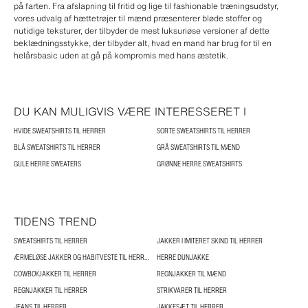
på farten. Fra afslapning til fritid og lige til fashionable træningsudstyr,
vores udvalg af hættetrøjer til mænd præsenterer bløde stoffer og
nutidige teksturer, der tilbyder de mest luksuriøse versioner af dette
beklædningsstykke, der tilbyder alt, hvad en mand har brug for til en
helårsbasic uden at gå på kompromis med hans æstetik.
DU KAN MULIGVIS VÆRE INTERESSERET I
HVIDE SWEATSHIRTS TIL HERRER
SORTE SWEATSHIRTS TIL HERRER
BLÅ SWEATSHIRTS TIL HERRER
GRÅ SWEATSHIRTS TIL MÆND
GULE HERRE SWEATERS
GRØNNE HERRE SWEATSHIRTS
TIDENS TREND
SWEATSHIRTS TIL HERRER
JAKKER I IMITERET SKIND TIL HERRER
ÆRMELØSE JAKKER OG HABITVESTE TIL HERRER
HERRE DUNJAKKE
COWBOYJAKKER TIL HERRER
REGNJAKKER TIL MÆND
REGNJAKKER TIL HERRER
STRIKVARER TIL HERRER
JEANS TIL HERRER
JAKKESÆT TIL HERRER