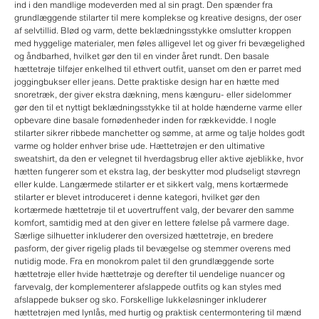
ind i den mandlige modeverden med al sin pragt. Den spænder fra
grundlæggende stilarter til mere komplekse og kreative designs, der oser
af selvtillid. Blød og varm, dette beklædningsstykke omslutter kroppen
med hyggelige materialer, men føles alligevel let og giver fri bevægelighed
og åndbarhed, hvilket gør den til en vinder året rundt. Den basale
hættetrøje tilføjer enkelhed til ethvert outfit, uanset om den er parret med
joggingbukser eller jeans. Dette praktiske design har en hætte med
snoretræk, der giver ekstra dækning, mens kænguru- eller sidelommer
gør den til et nyttigt beklædningsstykke til at holde hænderne varme eller
opbevare dine basale fornødenheder inden for rækkevidde. I nogle
stilarter sikrer ribbede manchetter og sømme, at arme og talje holdes godt
varme og holder enhver brise ude. Hættetrøjen er den ultimative
sweatshirt, da den er velegnet til hverdagsbrug eller aktive øjeblikke, hvor
hætten fungerer som et ekstra lag, der beskytter mod pludseligt støvregn
eller kulde. Langærmede stilarter er et sikkert valg, mens kortærmede
stilarter er blevet introduceret i denne kategori, hvilket gør den
kortærmede hættetrøje til et uovertruffent valg, der bevarer den samme
komfort, samtidig med at den giver en lettere følelse på varmere dage.
Særlige silhuetter inkluderer den oversized hættetrøje, en bredere
pasform, der giver rigelig plads til bevægelse og stemmer overens med
nutidig mode. Fra en monokrom palet til den grundlæggende sorte
hættetrøje eller hvide hættetrøje og derefter til uendelige nuancer og
farvevalg, der komplementerer afslappede outfits og kan styles med
afslappede bukser og sko. Forskellige lukkeløsninger inkluderer
hættetrøjen med lynlås, med hurtig og praktisk centermontering til mænd