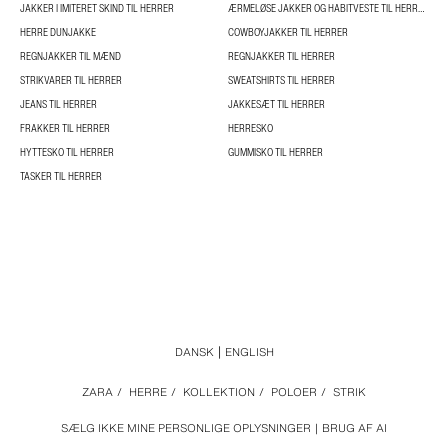
JAKKER I IMITERET SKIND TIL HERRER
ÆRMELØSE JAKKER OG HABITVESTE TIL HERRER
HERRE DUNJAKKE
COWBOYJAKKER TIL HERRER
REGNJAKKER TIL MÆND
REGNJAKKER TIL HERRER
STRIKVARER TIL HERRER
SWEATSHIRTS TIL HERRER
JEANS TIL HERRER
JAKKESÆT TIL HERRER
FRAKKER TIL HERRER
HERRESKO
HYTTESKO TIL HERRER
GUMMISKO TIL HERRER
TASKER TIL HERRER
DANSK
ENGLISH
ZARA
/
HERRE
/
KOLLEKTION
/
POLOER
/
STRIK
SÆLG IKKE MINE PERSONLIGE OPLYSNINGER
BRUG AF AI