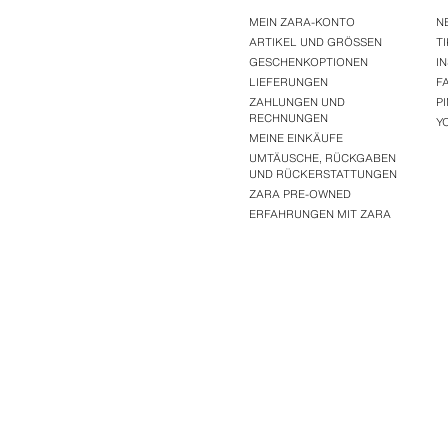
MEIN ZARA-KONTO
N
ARTIKEL UND GRÖSSEN
T
GESCHENKOPTIONEN
I
LIEFERUNGEN
F
ZAHLUNGEN UND
P
RECHNUNGEN
Y
MEINE EINKÄUFE
UMTÄUSCHE, RÜCKGABEN
UND RÜCKERSTATTUNGEN
ZARA PRE-OWNED
ERFAHRUNGEN MIT ZARA