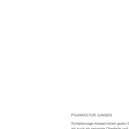
PYJAMAS FÜR JUNGEN
Schlafanzüge müssen einen guten Sch
als auch als separate Oberteile und