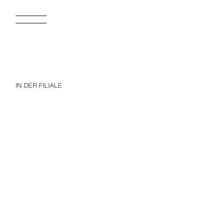
IN DER FILIALE
PERSONALISIERBAR
PE
6-14 JAHRE/ KOMBINIERTER SCHLAFANZUG
15,95 EUR
15