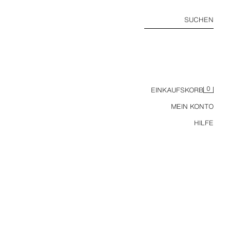
SUCHEN
0
EINKAUFSKORB
MEIN KONTO
HILFE
6-14 JAHRE / SCHLAFANZUG MIT TEXT-AUFNÄHER