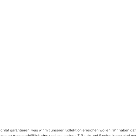
laf garantieren, was wir mit unserer Kollektion erreichen wollen. Wir haben dafü
 weiche Hosen erhältlich sind und mit lässigen T-Shirts und
Westen
kombiniert we