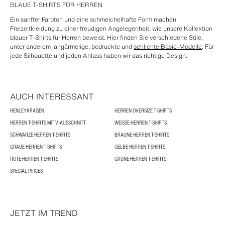
BLAUE T-SHIRTS FÜR HERREN
Ein sanfter Farbton und eine schmeichelhafte Form machen
Freizeitkleidung zu einer freudigen Angelegenheit, wie unsere Kollektion
blauer T-Shirts für Herren beweist. Hier finden Sie verschiedene Stile,
unter anderem langärmelige, bedruckte und
schlichte Basic-Modelle
. Für
jede Silhouette und jeden Anlass haben wir das richtige Design.
AUCH INTERESSANT
HENLEYKRAGEN
HERREN OVERSIZE T-SHIRTS
HERREN T-SHIRTS MIT V-AUSSCHNITT
WEISSE HERREN T-SHIRTS
SCHWARZE HERREN T-SHIRTS
BRAUNE HERREN T-SHIRTS
GRAUE HERREN T-SHIRTS
GELBE HERREN T-SHIRTS
ROTE HERREN T-SHIRTS
GRÜNE HERREN T-SHIRTS
SPECIAL PRICES
JETZT IM TREND