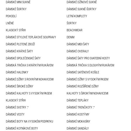
DÁMSKÉ MINI SUKNĚ
DÁMSKÉ DŽÍNOVÉ SUKNĚ
DÁMSKÉ ŠORTKY
DÁMSKÉ SUKNĚ-ŠORTKY
POHODLÍ
LETNÍ KOMPLETY
LNĚNÉ
ŠORTKY
KLASICKÝ STŘIH
BEACHWEAR
DÁMSKÉ STYLOVÉ TEPLÁKOVÉ SOUPRAVY
DENIM
DÁMSKÉ PLETENÉ ZBOŽÍ
DÁMSKÉ MIDI ŠATY
DÁMSKÉ KRÁTKÉ ŠATY
DÁMSKÉ OVERALY
DÁMSKÉ SPOLEČENSKÉ ŠATY
DÁMSKÉ ŠATY PRO SVATEBNÍ HOSTY
DÁMSKÁ TRIČKA S KRÁTKÝM RUKÁVEM
DÁMSKÁ TRIČKA S DLOUHÝM RUKÁVEM
DÁMSKÉ HALENKY
DÁMSKÉ SATÉNOVÉ KOŠILE
DÁMSKÉ DŽÍNY S ROVNÝMI NOHAVICEMI
DÁMSKÉ DŽÍNY S VYSOKÝM PASEM
DÁMSKÉ ŠIROKÉ DŽÍNY
DÁMSKÉ ROZŠÍŘENÉ DŽÍNY
DÁMSKÉ KALHOTY S VYSOKÝM PASEM
KALHOTY S ŠIROKÝMI NOHAVICEMI
KLASICKÝ STŘIH
DÁMSKÉ TEPLÁKY
DÁMSKÉ SVETRY .*
DÁMSKÉ TRENČKOTY .*
DÁMSKÉ VESTY
DÁMSKÉ KOSTÝMY
DÁMSKÉ BOTY NA VYSOKÉM PODPATKU
DÁMSKÉ MOKASÍNY
DÁMSKÉ KOTNÍKOVÉ BOTY
DÁMSKÉ SANDÁLY