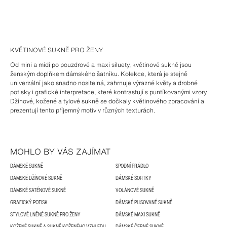
KVĚTINOVÉ SUKNĚ PRO ŽENY
Od mini a midi po pouzdrové a maxi siluety, květinové sukně jsou
ženským doplňkem dámského šatníku. Kolekce, která je stejně
univerzální jako snadno nositelná, zahrnuje výrazné květy a drobné
potisky i grafické interpretace, které kontrastují s puntíkovanými vzory.
Džínové, kožené a tylové sukně se dočkaly květinového zpracování a
prezentují tento příjemný motiv v různých texturách.
MOHLO BY VÁS ZAJÍMAT
DÁMSKÉ SUKNĚ
SPODNÍ PRÁDLO
DÁMSKÉ DŽÍNOVÉ SUKNĚ
DÁMSKÉ ŠORTKY
DÁMSKÉ SATÉNOVÉ SUKNĚ
VOLÁNOVÉ SUKNĚ
GRAFICKÝ POTISK
DÁMSKÉ PLISOVANÉ SUKNĚ
STYLOVÉ LNĚNÉ SUKNĚ PRO ŽENY
DÁMSKÉ MAXI SUKNĚ
KOŽENÉ SUKNĚ A SUKNĚ KOŽENÉHO VZHLEDU
DÁMSKÉ ČERNÉ SUKNĚ