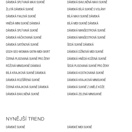
DÁMSKÁ SPLÝVAVÁ MAXI SUKNĚ
DÁMSKÁ BAVLNĚNÁ MAXI SUKNĚ
ŽLUTÁ DÁMSKÁ SUKNĚ
DÁMSKÁ BÍLÁ SUKNĚ S VOLÁNY
DÁMSKÁ FIALOVÁ SUKNĚ
BÍLÁ MAXI SUKNĚ DÁMSKÁ
HNĚDÁ MINI SUKNĚ DÁMSKÁ
BÍLÁ MIDI SUKNĚ DÁMSKÁ
DÁMSKÁ SPLÝVAVÁ SUKNĚ
DÁMSKÁ MANŠESTROVÁ SUKNĚ
DÁMSKÁ HÁČKOVANÁ SUKNĚ
DÁMSKÁ MANŠESTROVÁ SUKNĚ
DÁMSKÁ SATÉNOVÁ SUKNĚ
ŠEDÁ SUKNĚ DÁMSKÁ
I2024-SEO-WOMAN-SATIN-MIDI-SKIRT
DÁMSKÁ DŽÍNOVÁ MIDI SUKNĚ
ČERNÁ PLISOVANÁ SUKNĚ PRO ŽENY
DÁMSKÁ HNĚDÁ KOŽENÁ SUKNĚ
RŮŽOVÁ MINISUKNĚ DÁMSKÁ
ŠEDÁ PLISOVANÁ SUKNĚ PRO ŽENY
BÍLÁ KRAJKOVÁ SUKNĚ DÁMSKÁ
DÁMSKÁ KOSTKOVANÁ SUKNĚ
DÁMSKÁ ROZŠÍŘENÁ SUKNĚ
DÁMSKÁ KRAJKOVÁ MINISUKNĚ
ČERNÁ KRAJKOVÁ SUKNĚ DÁMSKÁ
DÁMSKÁ SUKNĚ Z UMĚLÉ KŮŽE
DÁMSKÁ BAVLNĚNÁ SUKNĚ
DÁMSKÁ ZELENÁ MINISUKNĚ
NYNĚJŠÍ TREND
DÁMSKÉ SUKNĚ
DÁMSKÉ MIDI SUKNĚ