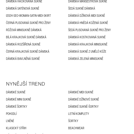
DÁMSKÁ HÁČKOVANÁ SUKNĚ
DÁMSKÁ MANŠESTROVÁ SUKNĚ
DÁMSKÁ SATÉNOVÁ SUKNĚ
ŠEDÁ SUKNĚ DÁMSKÁ
I2024-SEO-WOMAN-SATIN-MIDI-SKIRT
DÁMSKÁ DŽÍNOVÁ MIDI SUKNĚ
ČERNÁ PLISOVANÁ SUKNĚ PRO ŽENY
DÁMSKÁ HNĚDÁ KOŽENÁ SUKNĚ
RŮŽOVÁ MINISUKNĚ DÁMSKÁ
ŠEDÁ PLISOVANÁ SUKNĚ PRO ŽENY
BÍLÁ KRAJKOVÁ SUKNĚ DÁMSKÁ
DÁMSKÁ KOSTKOVANÁ SUKNĚ
DÁMSKÁ ROZŠÍŘENÁ SUKNĚ
DÁMSKÁ KRAJKOVÁ MINISUKNĚ
ČERNÁ KRAJKOVÁ SUKNĚ DÁMSKÁ
DÁMSKÁ SUKNĚ Z UMĚLÉ KŮŽE
DÁMSKÁ BAVLNĚNÁ SUKNĚ
DÁMSKÁ ZELENÁ MINISUKNĚ
NYNĚJŠÍ TREND
DÁMSKÉ SUKNĚ
DÁMSKÉ MIDI SUKNĚ
DÁMSKÉ MINI SUKNĚ
DÁMSKÉ DŽÍNOVÉ SUKNĚ
DÁMSKÉ ŠORTKY
DÁMSKÉ SUKNĚ-ŠORTKY
POHODLÍ
LETNÍ KOMPLETY
LNĚNÉ
ŠORTKY
KLASICKÝ STŘIH
BEACHWEAR