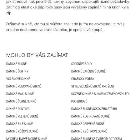
jak strečové, tak pevné džínoviny, abychom uspokojili různé požadavky,
zatímco elastické papírové pasy jsou vyváženy zapínáním na knoflíky a
zip.
Džínová sukně, kterou si můžete sbalit do kufru na dovolenou a mít ji
snadno dostupnou ve svém šatníku, je spolehlivá koupě.
MOHLO BY VÁS ZAJÍMAT
DÁMSKÉ SUKNĚ
SPODNÍ PRÁDLO
DÁMSKÉ ŠORTKY
DÁMSKÉ SATÉNOVÉ SUKNĚ
VOLÁNOVÉ SUKNĚ
GRAFICKÝ POTISK
DÁMSKÉ PLISOVANÉ SUKNĚ
STYLOVÉ LNĚNÉ SUKNĚ PRO ŽENY
DÁMSKÉ MAXI SUKNĚ
KOŽENÉ SUKNĚ A SUKNĚ KOŽENÉHO VZHLEDU
DÁMSKÉ ČERNÉ SUKNĚ
POUZDROVÉ
SUKNĚ S PUNTÍKY
DÁMSKÉ SUKNĚ ÁČKOVÉHO STŘIHU
DÁMSKÉ PLETENÉ SUKNĚ
DÁMSKÉ KOSTKOVANÉ SUKNĚ
DÁMSKÉ BÍLÉ SUKNĚ
DÁMSKÉ ČERVENÉ SUKNĚ
DÁMSKÉ RŮŽOVÉ SUKNĚ
DÁMSKÉ KVĚTINOVÉ SUKNĚ
MODRÉ A TMAVĚ MODRÉ SUKNĚ
DÁMSKÉ SUKNĚ SE ZVÍŘECÍM POTISKEM