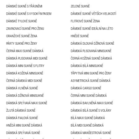
DÁMSKÉ SUKNĚ S TŘÁSNĚMI
ZELENÉ SUKNĚ
DÁMSKÉ SUKNĚ S VYSOKÝM PASEM
DÁMSKÉ SUKNĚ VĚTŠÍCH VELIKOSTÍ
DÁMSKÉ TYLOVÉ SUKNĚ
FLITROVÉ SUKNĚ ŽENA
ZAVINOVACÍ SUKNĚ PRO ŽENU
DÁMSKÉ SUKNĚ IDEÁLNÍ NA LÉTO
ORANŽOVÉ SUKNĚ ŽENA
HNĚDÉ SUKNĚ
PÁRTY SUKNĚ PRO ŽENY
DÁMSKÁ DLOUHÁ DŽÍNOVÁ SUKNĚ
ČERNÁ MAXI SUKNĚ DÁMSKÁ
DÁMSKÁ PLISOVANÁ MINISUKNĚ
DÁMSKÁ PLISOVANÁ MIDI SUKNĚ
ČERNÁ KOŽENÁ SUKNĚ DÁMSKÁ
DÁMSKÁ MINI SUKNĚ S FLITRY
DÁMSKÁ BÍLÁ MINISUKNĚ
DÁMSKÁ KOŽENÁ MINISUKNĚ
TŘPYTIVÁ MINI SUKNĚ PRO ŽENY
ČERNÁ DÁMSKÁ MIDI SUKNĚ
ASYMETRICKÁ SUKNĚ DÁMSKÁ
DÁMSKÁ VLNĚNÁ SUKNĚ
DÁMSKÁ CARGO SUKNĚ
DÁMSKÁ DŽÍNOVÁ MINISUKNĚ
ČERNÁ MINI SUKNĚ DÁMSKÁ
DÁMSKÁ SPLÝVAVÁ MAXI SUKNĚ
DÁMSKÁ BAVLNĚNÁ MAXI SUKNĚ
ŽLUTÁ DÁMSKÁ SUKNĚ
DÁMSKÁ BÍLÁ SUKNĚ S VOLÁNY
DÁMSKÁ FIALOVÁ SUKNĚ
BÍLÁ MAXI SUKNĚ DÁMSKÁ
HNĚDÁ MINI SUKNĚ DÁMSKÁ
BÍLÁ MIDI SUKNĚ DÁMSKÁ
DÁMSKÁ SPLÝVAVÁ SUKNĚ
DÁMSKÁ MANŠESTROVÁ SUKNĚ