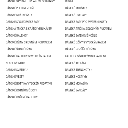
DÁMSKÉ STYLOVÉ TEPLÁKOVÉ SOUPRAVY
DENIM
DÁMSKÉ PLETENÉ ZBOŽÍ
DÁMSKÉ MIDI ŠATY
DÁMSKÉ KRÁTKÉ ŠATY
DÁMSKÉ OVERALY
DÁMSKÉ SPOLEČENSKÉ ŠATY
DÁMSKÉ ŠATY PRO SVATEBNÍ HOSTY
DÁMSKÁ TRIČKA S KRÁTKÝM RUKÁVEM
DÁMSKÁ TRIČKA S DLOUHÝM RUKÁVEM
DÁMSKÉ HALENKY
DÁMSKÉ SATÉNOVÉ KOŠILE
DÁMSKÉ DŽÍNY S ROVNÝMI NOHAVICEMI
DÁMSKÉ DŽÍNY S VYSOKÝM PASEM
DÁMSKÉ ŠIROKÉ DŽÍNY
DÁMSKÉ ROZŠÍŘENÉ DŽÍNY
DÁMSKÉ KALHOTY S VYSOKÝM PASEM
KALHOTY S ŠIROKÝMI NOHAVICEMI
KLASICKÝ STŘIH
DÁMSKÉ TEPLÁKY
DÁMSKÉ SVETRY .*
DÁMSKÉ TRENČKOTY .*
DÁMSKÉ VESTY
DÁMSKÉ KOSTÝMY
DÁMSKÉ BOTY NA VYSOKÉM PODPATKU
DÁMSKÉ MOKASÍNY
DÁMSKÉ KOTNÍKOVÉ BOTY
DÁMSKÉ SANDÁLY
DÁMSKÉ KOŽENÉ KABELKY