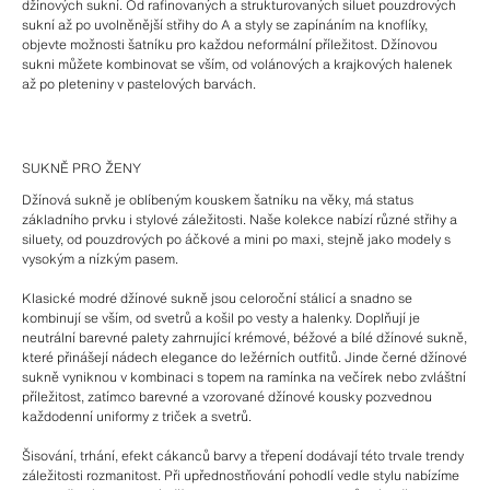
džínových sukní. Od rafinovaných a strukturovaných siluet pouzdrových
sukní až po uvolněnější střihy do A a styly se zapínáním na knoflíky,
objevte možnosti šatníku pro každou neformální příležitost. Džínovou
sukni můžete kombinovat se vším, od volánových a krajkových halenek
až po pleteniny v pastelových barvách.
SUKNĚ PRO ŽENY
Džínová sukně je oblíbeným kouskem šatníku na věky, má status
základního prvku i stylové záležitosti. Naše kolekce nabízí různé střihy a
siluety, od pouzdrových po áčkové a mini po maxi, stejně jako modely s
vysokým a nízkým pasem.
Klasické modré džínové sukně jsou celoroční stálicí a snadno se
kombinují se vším, od svetrů a košil po vesty a halenky. Doplňují je
neutrální barevné palety zahrnující krémové, béžové a bílé džínové sukně,
které přinášejí nádech elegance do ležérních outfitů. Jinde černé džínové
sukně vyniknou v kombinaci s topem na ramínka na večírek nebo zvláštní
příležitost, zatímco barevné a vzorované džínové kousky pozvednou
každodenní uniformy z triček a svetrů.
Šisování, trhání, efekt cákanců barvy a třepení dodávají této trvale trendy
záležitosti rozmanitost. Při upřednostňování pohodlí vedle stylu nabízíme