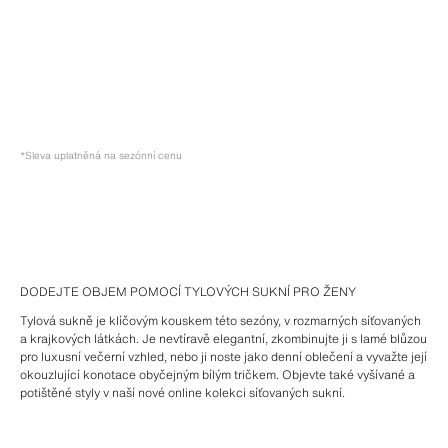
*Sleva uplatněná na sezónní cenu
DODEJTE OBJEM POMOCÍ TYLOVÝCH SUKNÍ PRO ŽENY
Tylová sukně je klíčovým kouskem této sezóny, v rozmarných síťovaných
a krajkových látkách. Je nevtíravě elegantní, zkombinujte ji s lamé blůzou
pro luxusní večerní vzhled, nebo ji noste jako denní oblečení a vyvažte její
okouzlující konotace obyčejným bílým tričkem. Objevte také vyšívané a
potištěné styly v naší nové online kolekci síťovaných sukní.