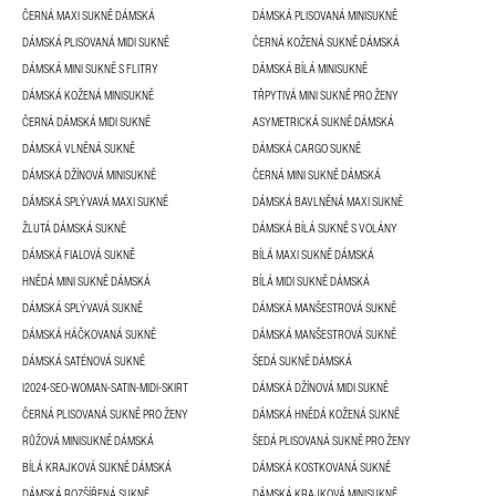
ČERNÁ MAXI SUKNĚ DÁMSKÁ
DÁMSKÁ PLISOVANÁ MINISUKNĚ
DÁMSKÁ PLISOVANÁ MIDI SUKNĚ
ČERNÁ KOŽENÁ SUKNĚ DÁMSKÁ
DÁMSKÁ MINI SUKNĚ S FLITRY
DÁMSKÁ BÍLÁ MINISUKNĚ
DÁMSKÁ KOŽENÁ MINISUKNĚ
TŘPYTIVÁ MINI SUKNĚ PRO ŽENY
ČERNÁ DÁMSKÁ MIDI SUKNĚ
ASYMETRICKÁ SUKNĚ DÁMSKÁ
DÁMSKÁ VLNĚNÁ SUKNĚ
DÁMSKÁ CARGO SUKNĚ
DÁMSKÁ DŽÍNOVÁ MINISUKNĚ
ČERNÁ MINI SUKNĚ DÁMSKÁ
DÁMSKÁ SPLÝVAVÁ MAXI SUKNĚ
DÁMSKÁ BAVLNĚNÁ MAXI SUKNĚ
ŽLUTÁ DÁMSKÁ SUKNĚ
DÁMSKÁ BÍLÁ SUKNĚ S VOLÁNY
DÁMSKÁ FIALOVÁ SUKNĚ
BÍLÁ MAXI SUKNĚ DÁMSKÁ
HNĚDÁ MINI SUKNĚ DÁMSKÁ
BÍLÁ MIDI SUKNĚ DÁMSKÁ
DÁMSKÁ SPLÝVAVÁ SUKNĚ
DÁMSKÁ MANŠESTROVÁ SUKNĚ
DÁMSKÁ HÁČKOVANÁ SUKNĚ
DÁMSKÁ MANŠESTROVÁ SUKNĚ
DÁMSKÁ SATÉNOVÁ SUKNĚ
ŠEDÁ SUKNĚ DÁMSKÁ
I2024-SEO-WOMAN-SATIN-MIDI-SKIRT
DÁMSKÁ DŽÍNOVÁ MIDI SUKNĚ
ČERNÁ PLISOVANÁ SUKNĚ PRO ŽENY
DÁMSKÁ HNĚDÁ KOŽENÁ SUKNĚ
RŮŽOVÁ MINISUKNĚ DÁMSKÁ
ŠEDÁ PLISOVANÁ SUKNĚ PRO ŽENY
BÍLÁ KRAJKOVÁ SUKNĚ DÁMSKÁ
DÁMSKÁ KOSTKOVANÁ SUKNĚ
DÁMSKÁ ROZŠÍŘENÁ SUKNĚ
DÁMSKÁ KRAJKOVÁ MINISUKNĚ