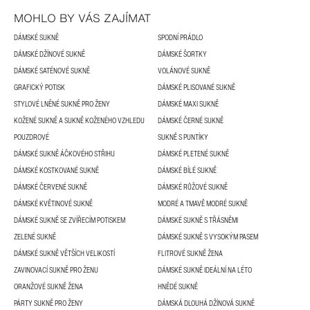
MOHLO BY VÁS ZAJÍMAT
DÁMSKÉ SUKNĚ
SPODNÍ PRÁDLO
DÁMSKÉ DŽÍNOVÉ SUKNĚ
DÁMSKÉ ŠORTKY
DÁMSKÉ SATÉNOVÉ SUKNĚ
VOLÁNOVÉ SUKNĚ
GRAFICKÝ POTISK
DÁMSKÉ PLISOVANÉ SUKNĚ
STYLOVÉ LNĚNÉ SUKNĚ PRO ŽENY
DÁMSKÉ MAXI SUKNĚ
KOŽENÉ SUKNĚ A SUKNĚ KOŽENÉHO VZHLEDU
DÁMSKÉ ČERNÉ SUKNĚ
POUZDROVÉ
SUKNĚ S PUNTÍKY
DÁMSKÉ SUKNĚ ÁČKOVÉHO STŘIHU
DÁMSKÉ PLETENÉ SUKNĚ
DÁMSKÉ KOSTKOVANÉ SUKNĚ
DÁMSKÉ BÍLÉ SUKNĚ
DÁMSKÉ ČERVENÉ SUKNĚ
DÁMSKÉ RŮŽOVÉ SUKNĚ
DÁMSKÉ KVĚTINOVÉ SUKNĚ
MODRÉ A TMAVĚ MODRÉ SUKNĚ
DÁMSKÉ SUKNĚ SE ZVÍŘECÍM POTISKEM
DÁMSKÉ SUKNĚ S TŘÁSNĚMI
ZELENÉ SUKNĚ
DÁMSKÉ SUKNĚ S VYSOKÝM PASEM
DÁMSKÉ SUKNĚ VĚTŠÍCH VELIKOSTÍ
FLITROVÉ SUKNĚ ŽENA
ZAVINOVACÍ SUKNĚ PRO ŽENU
DÁMSKÉ SUKNĚ IDEÁLNÍ NA LÉTO
ORANŽOVÉ SUKNĚ ŽENA
HNĚDÉ SUKNĚ
PÁRTY SUKNĚ PRO ŽENY
DÁMSKÁ DLOUHÁ DŽÍNOVÁ SUKNĚ