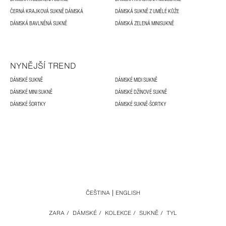
ČERNÁ KRAJKOVÁ SUKNĚ DÁMSKÁ
DÁMSKÁ SUKNĚ Z UMĚLÉ KŮŽE
DÁMSKÁ BAVLNĚNÁ SUKNĚ
DÁMSKÁ ZELENÁ MINISUKNĚ
NYNĚJŠÍ TREND
DÁMSKÉ SUKNĚ
DÁMSKÉ MIDI SUKNĚ
DÁMSKÉ MINI SUKNĚ
DÁMSKÉ DŽÍNOVÉ SUKNĚ
DÁMSKÉ ŠORTKY
DÁMSKÉ SUKNĚ-ŠORTKY
ČEŠTINA
ENGLISH
ZARA
/
DÁMSKÉ
/
KOLEKCE
/
SUKNĚ
/
TYL