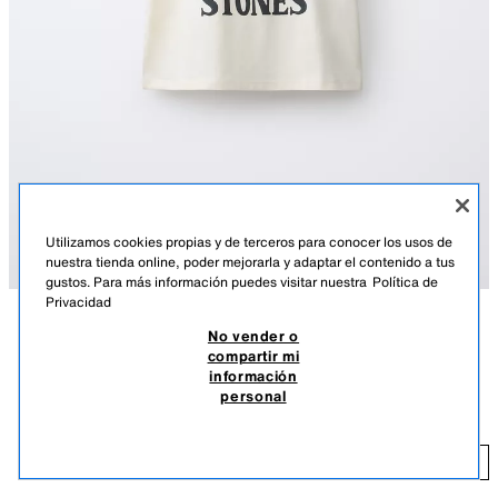
Utilizamos cookies propias y de terceros para conocer los usos de
nuestra tienda online, poder mejorarla y adaptar el contenido a tus
gustos. Para más información puedes visitar nuestra
Política de
Privacidad
No vender o
DESCRIPCIÓN
COMPOSICIÓN
MEDIDAS
compartir mi
información
Camiseta con cuello redondo y manga corta. Estampado ROLLING
CAMISETA ESTAMPADA ROLLING STONE ©
personal
STONES © en delantero y espalda.
CLP 14.590
CRUDO
1277/603/712
CL
AÑADIR