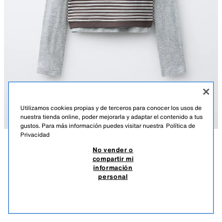
Utilizamos cookies propias y de terceros para conocer los usos de
nuestra tienda online, poder mejorarla y adaptar el contenido a tus
gustos. Para más información puedes visitar nuestra
Política de
Privacidad
No vender o
DESCRIPCIÓN
COMPOSICIÓN
MEDIDAS
compartir mi
información
CAMISETA DOBLE MANGA LARGA Y TIRANTES RAYAS
Camiseta con cuello redondo y doble manga larga. Camiseta con cuello
personal
redondo y tirantes en superposición. Estampado rayas.
CLP 20.590
-80%
CLP 3.990
RAYAS
4174/759/105
CLP 
VER SIMILARES
AGOTADO