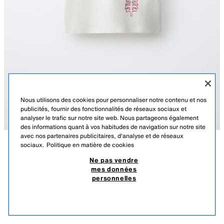
Nous utilisons des cookies pour personnaliser notre contenu et nos
publicités, fournir des fonctionnalités de réseaux sociaux et
analyser le trafic sur notre site web. Nous partageons également
des informations quant à vos habitudes de navigation sur notre site
avec nos partenaires publicitaires, d'analyse et de réseaux
VENTE FINALE
sociaux.
Politique en matière de cookies
DESCRIPTION
T-SHIRT BRODERIES SISSEL EDELBO X ZARA
COULEUR
COMPOSITION
DIMENSIONS
KIDS
Ne pas vendre
mes données
T-shirt avec col rond et manches courtes. Détail broderies Sissel Edelbo
$ 25,90
-60%
$ 10,36
personnelles
x Zara Kids.
CE PRODUIT NE PEUT PAS ÊTRE RETOURNÉ OU ÉCHANGÉ.
BLANC CASSÉ
5431/891/251
$ 10
PRODUITS SIMILAIRES
ÉPUISÉ