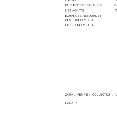
ENVOIS
F
PAIEMENTS ET FACTURES
P
MES ACHATS
Y
ÉCHANGES, RETOURS ET
REMBOURSEMENTS
EXPÉRIENCES ZARA
ZARA
/
FEMME
/
COLLECTION
/
CANADA