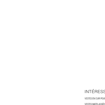
INTÉRES
VESTES EN CUIR PO
VESTES MATELASSÉE