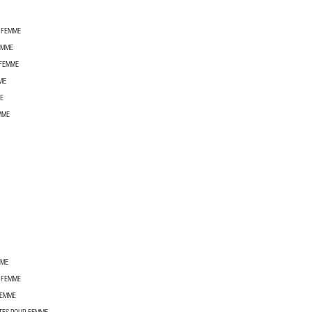
R FEMME
EMME
 FEMME
ME
ME
MME
MME
E FEMME
FEMME