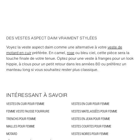
DES VESTES ASPECT DAIM VRAIMENT STYLÉES
Voyez la veste aspect daim comme une alternative à votre
veste de
motard en cuir
préférée. En camel,
rose
ou bleu ciel, cette pièce sera la
touche finale de votre tenue. Optez pour une veste à franges pour un look
hippie, à clous pour un petit retour dans les années 80 ou préférez un
manteau long si vous souhaitez rester plus classique.
INTÉRESSANT À SAVOIR
VESTES EN CUIR POUR FEMME
VESTES EN CUIR POUR FEMME
FEMME VESTE FAUSSE FOURRURE
VESTES MATELASSÉES POUR FEMME
TRENCHS POUR FEMME
VESTES EN JEAN POUR FEMME
MAILLES POUR FEMME
VESTES COURTES POUR FEMME
MOTARD
VESTES NOIRES POUR FEMME