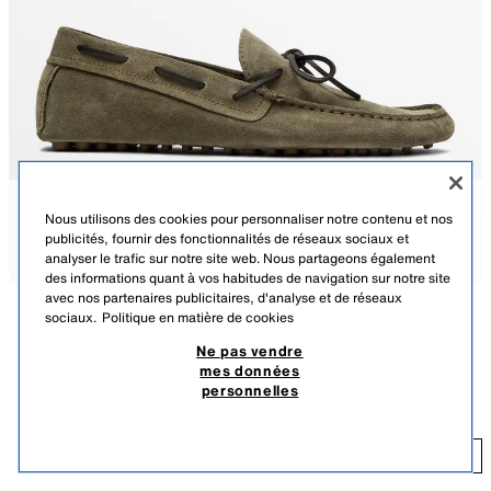
Nous utilisons des cookies pour personnaliser notre contenu et nos
publicités, fournir des fonctionnalités de réseaux sociaux et
analyser le trafic sur notre site web. Nous partageons également
des informations quant à vos habitudes de navigation sur notre site
avec nos partenaires publicitaires, d'analyse et de réseaux
sociaux.
Politique en matière de cookies
DESCRIPTION
COULEUR
COMPOSITION
DIMENSIONS
Ne pas vendre
mes données
MOCASSIN ZIOWA EN CUIR SOUPLE À LACETS
1-501
2442/750/501
personnelles
$ 199,00
$ 
AJOUTER