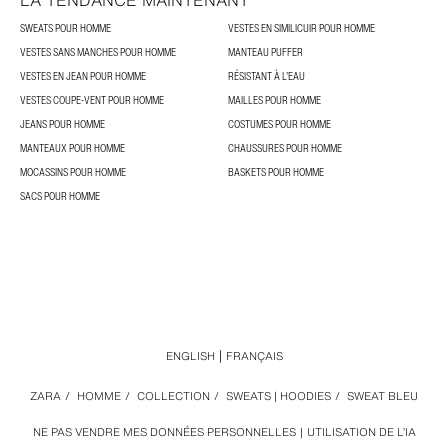
LA TENDANCE MAINTENANT
SWEATS POUR HOMME
VESTES EN SIMILICUIR POUR HOMME
VESTES SANS MANCHES POUR HOMME
MANTEAU PUFFER
VESTES EN JEAN POUR HOMME
RÉSISTANT À L’EAU
VESTES COUPE-VENT POUR HOMME
MAILLES POUR HOMME
JEANS POUR HOMME
COSTUMES POUR HOMME
MANTEAUX POUR HOMME
CHAUSSURES POUR HOMME
MOCASSINS POUR HOMME
BASKETS POUR HOMME
SACS POUR HOMME
ENGLISH
FRANÇAIS
ZARA
/
HOMME
/
COLLECTION
/
SWEATS | HOODIES
/
SWEAT BLEU
NE PAS VENDRE MES DONNÉES PERSONNELLES
UTILISATION DE L’IA