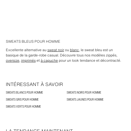
SWEATS BLEUS POUR HOMME
Excellente alternative au
sweat noir
ou
blanc
, le sweat bleu est un
basique de la garde-robe casual. Découvre tous nos modèles zippés,
oversize
,
imprimés
et
à capuche
pour un look tendance et décontracté.
INTÉRESSANT À SAVOIR
SWEATS BLANCS POUR HOMME
SWEATS NOIRS POUR HOMME
SWEATS GRIS POUR HOMME
SWEATS JAUNES POUR HOMME
SWEATS VERTS POUR HOMME