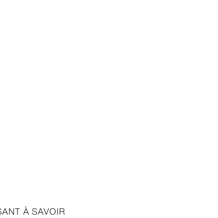
9,90
$ 69,90
$ 69,90
SANT À SAVOIR