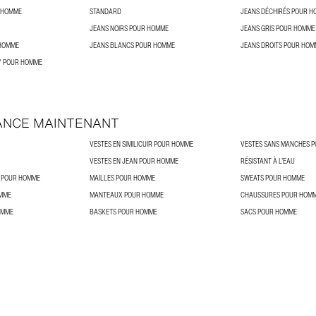
R HOMME
STANDARD
JEANS DÉCHIRÉS POUR 
JEANS NOIRS POUR HOMME
JEANS GRIS POUR HOMME
 HOMME
JEANS BLANCS POUR HOMME
JEANS DROITS POUR HOM
Y POUR HOMME
ANCE MAINTENANT
VESTES EN SIMILICUIR POUR HOMME
VESTES SANS MANCHES 
VESTES EN JEAN POUR HOMME
RÉSISTANT À L’EAU
T POUR HOMME
MAILLES POUR HOMME
SWEATS POUR HOMME
MME
MANTEAUX POUR HOMME
CHAUSSURES POUR HOM
OMME
BASKETS POUR HOMME
SACS POUR HOMME