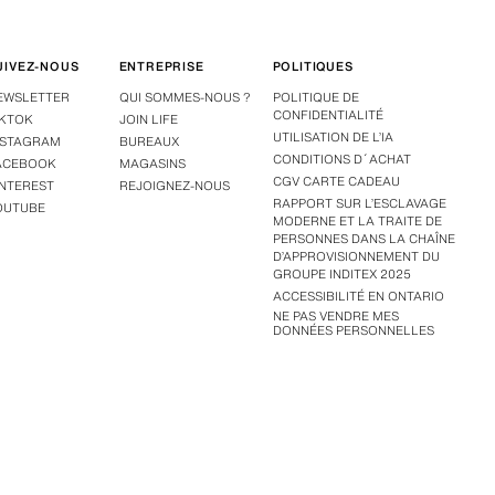
UIVEZ-NOUS
ENTREPRISE
POLITIQUES
EWSLETTER
QUI SOMMES-NOUS ?
POLITIQUE DE
CONFIDENTIALITÉ
IKTOK
JOIN LIFE
UTILISATION DE L’IA
NSTAGRAM
BUREAUX
CONDITIONS D´ACHAT
ACEBOOK
MAGASINS
CGV CARTE CADEAU
INTEREST
REJOIGNEZ-NOUS
RAPPORT SUR L’ESCLAVAGE
OUTUBE
MODERNE ET LA TRAITE DE
PERSONNES DANS LA CHAÎNE
D’APPROVISIONNEMENT DU
GROUPE INDITEX 2025
ACCESSIBILITÉ EN ONTARIO
NE PAS VENDRE MES
DONNÉES PERSONNELLES