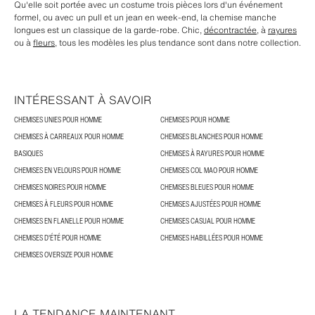
Qu'elle soit portée avec un costume trois pièces lors d'un événement
formel, ou avec un pull et un jean en week-end, la chemise manche
longues est un classique de la garde-robe. Chic,
décontractée
, à
rayures
ou à
fleurs
, tous les modèles les plus tendance sont dans notre collection.
INTÉRESSANT À SAVOIR
CHEMISES UNIES POUR HOMME
CHEMISES POUR HOMME
CHEMISES À CARREAUX POUR HOMME
CHEMISES BLANCHES POUR HOMME
BASIQUES
CHEMISES À RAYURES POUR HOMME
CHEMISES EN VELOURS POUR HOMME
CHEMISES COL MAO POUR HOMME
CHEMISES NOIRES POUR HOMME
CHEMISES BLEUES POUR HOMME
CHEMISES À FLEURS POUR HOMME
CHEMISES AJUSTÉES POUR HOMME
CHEMISES EN FLANELLE POUR HOMME
CHEMISES CASUAL POUR HOMME
CHEMISES D'ÉTÉ POUR HOMME
CHEMISES HABILLÉES POUR HOMME
CHEMISES OVERSIZE POUR HOMME
LA TENDANCE MAINTENANT