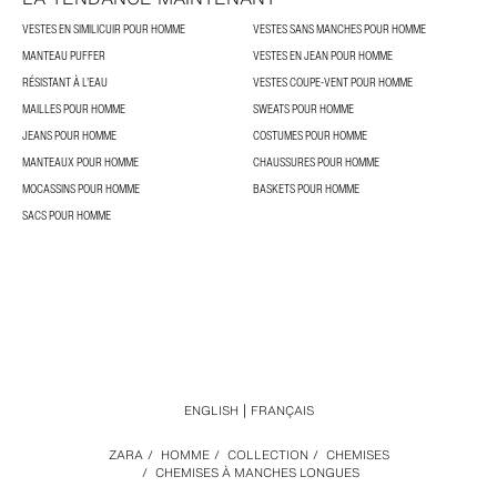
VESTES EN SIMILICUIR POUR HOMME
VESTES SANS MANCHES POUR HOMME
MANTEAU PUFFER
VESTES EN JEAN POUR HOMME
RÉSISTANT À L’EAU
VESTES COUPE-VENT POUR HOMME
MAILLES POUR HOMME
SWEATS POUR HOMME
JEANS POUR HOMME
COSTUMES POUR HOMME
MANTEAUX POUR HOMME
CHAUSSURES POUR HOMME
MOCASSINS POUR HOMME
BASKETS POUR HOMME
SACS POUR HOMME
ENGLISH
FRANÇAIS
ZARA
/
HOMME
/
COLLECTION
/
CHEMISES
/
CHEMISES À MANCHES LONGUES